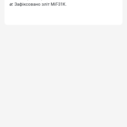
🛫 Зафіксовано зліт МіГ-31К.