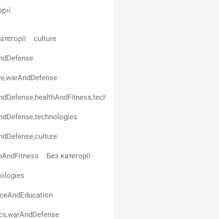
рії:
атегорії
culture
ndDefense
re,warAndDefense
dDefense,healthAndFitness,technologies
ndDefense,technologies
dDefense,culture
hAndFitness
Без категорії
ologies
nceAndEducation
ics,warAndDefense