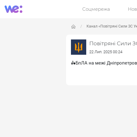
Соцмережа
Нов
Канал «Повітряні Сили ЗС У
Повітряні Сили З
22 Лип. 2025 00:24
🛵БпЛА на межі Дніпропетро