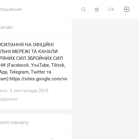
олошення
UK
канал
ОСИЛАННЯ НА ОФІЦІЙНІ
ЛЬНІ МЕРЕЖІ ТА КАНАЛИ
ТРЯНИХ СИЛ ЗБРОЙНИХ СИЛ
И (Facebook, YouTube, Tiktok,
pp, Telegram, Тwitter та
ram):https://sites.google.com/view/ukrainianairforce
ено: 6 листопада 2024
ідальні:
ело каналу