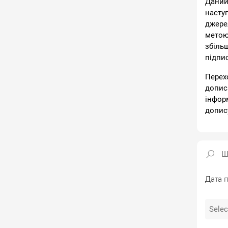
Даний
насту
джере
метою
збіль
підпи
Перех
допис
інфор
допис
Дата п