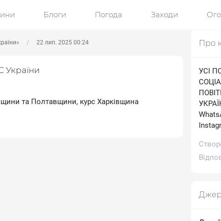
ини
Блоги
Погода
Заходи
Ог
Про 
країни»
22 лип. 2025 00:24
С України
УСІ П
СОЦІА
ПОВІ
вщини та Полтавщини, курс Харківщина
УКРАЇН
WhatsA
Іnstag
Створ
Відпов
Джер