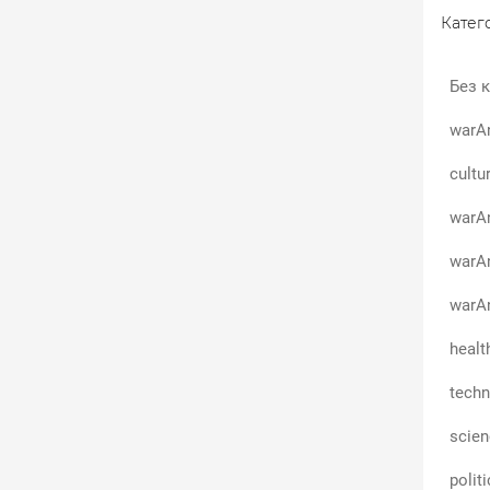
Катего
Без к
warA
cultu
warAn
warA
warAn
healt
techn
scie
polit