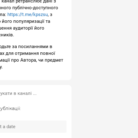
 канал ретранслює дані з
пного публічно-доступного
ла:
https://t.me/kpszsu
, з
 його популяризації та
шення аудиторії його
сників.
одьте за посиланнями в
ах для отримання повної
мації про Автора, чи предмет
у.
ублікації: