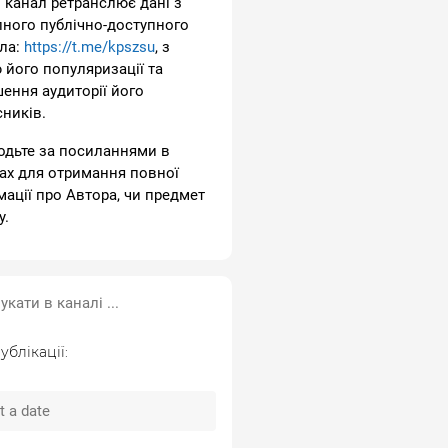
 канал ретранслює дані з
пного публічно-доступного
ла:
https://t.me/kpszsu
, з
 його популяризації та
шення аудиторії його
сників.
одьте за посиланнями в
ах для отримання повної
мації про Автора, чи предмет
у.
ублікації: