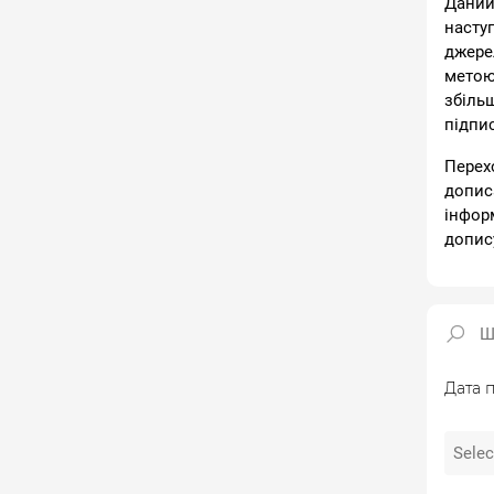
Даний
насту
джере
метою
збіль
підпи
Перех
допис
інфор
допис
Дата п