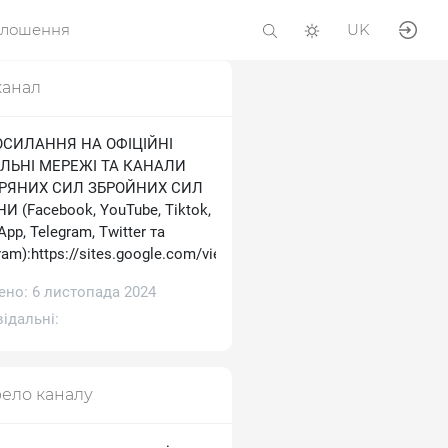
олошення
UK
канал
ОСИЛАННЯ НА ОФІЦІЙНІ
ЛЬНІ МЕРЕЖІ ТА КАНАЛИ
ТРЯНИХ СИЛ ЗБРОЙНИХ СИЛ
И (Facebook, YouTube, Tiktok,
pp, Telegram, Тwitter та
ram):https://sites.google.com/view/ukrainianairforce
ено: 6 листопада 2024
ідальні:
ело каналу