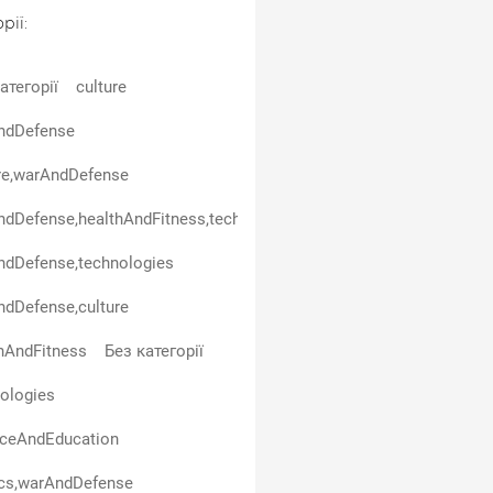
рії:
атегорії
culture
ndDefense
re,warAndDefense
dDefense,healthAndFitness,technologies
ndDefense,technologies
dDefense,culture
hAndFitness
Без категорії
ologies
nceAndEducation
ics,warAndDefense