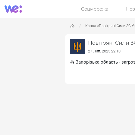
Соцмережа
Нов
Канал «Повітряні Сили ЗС У
Повітряні Сили З
27 Лип. 2025 22:13
🛵 Запорізька область - загр