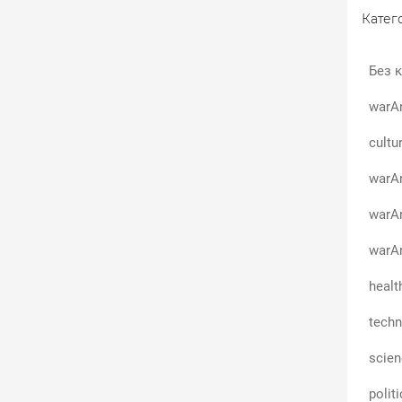
Катего
Без к
warA
cultu
warAn
warA
warAn
healt
techn
scie
polit