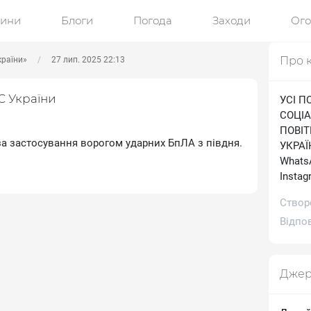
ини
Блоги
Погода
Заходи
Ог
Про 
країни»
27 лип. 2025 22:13
С України
УСІ П
СОЦІА
ПОВІ
оза застосування ворогом ударних БпЛА з півдня.
УКРАЇН
WhatsA
Іnstag
Створ
Відпов
Джер