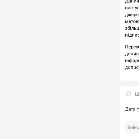
Даний
насту
джере
метою
збіль
підпи
Перех
допис
інфор
допис
Дата п