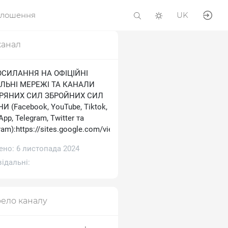
олошення
UK
канал
ОСИЛАННЯ НА ОФІЦІЙНІ
ЛЬНІ МЕРЕЖІ ТА КАНАЛИ
ТРЯНИХ СИЛ ЗБРОЙНИХ СИЛ
И (Facebook, YouTube, Tiktok,
pp, Telegram, Тwitter та
ram):https://sites.google.com/view/ukrainianairforce
ено: 6 листопада 2024
ідальні:
ело каналу