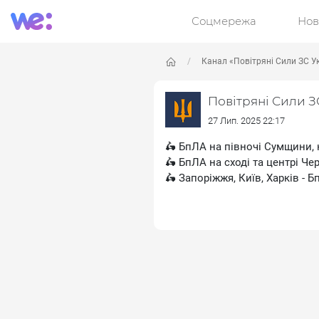
Соцмережа
Нов
Канал «Повітряні Сили ЗС У
Повітряні Сили З
27 Лип. 2025 22:17
🛵 БпЛА на півночі Сумщини, 
🛵 БпЛА на сході та центрі Че
🛵 Запоріжжя, Київ, Харків - 