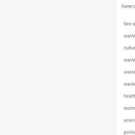
Катего
Без к
warA
cultu
warAn
warA
warAn
healt
techn
scie
polit