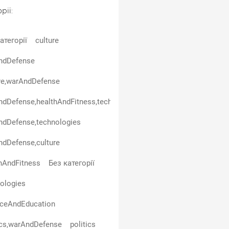
рії:
атегорії
culture
ndDefense
re,warAndDefense
dDefense,healthAndFitness,technologies
ndDefense,technologies
dDefense,culture
hAndFitness
Без категорії
ologies
nceAndEducation
ics,warAndDefense
politics