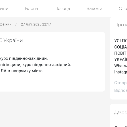
ини
Блоги
Погода
Заходи
Ог
Про 
країни»
27 лип. 2025 22:17
С України
УСІ П
СОЦІА
ПОВІ
курс південно-західний.
УКРАЇН
рнігівщини, курс південно-західний.
WhatsA
БпЛА в напрямку міста.
Іnstag
Створ
Відпов
Джер