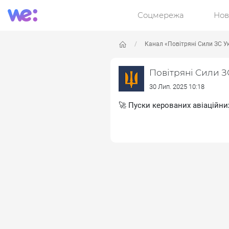
Соцмережа
Нов
Канал «Повітряні Сили ЗС У
Повітряні Сили З
30 Лип. 2025 10:18
🚀 Пуски керованих авіаційн