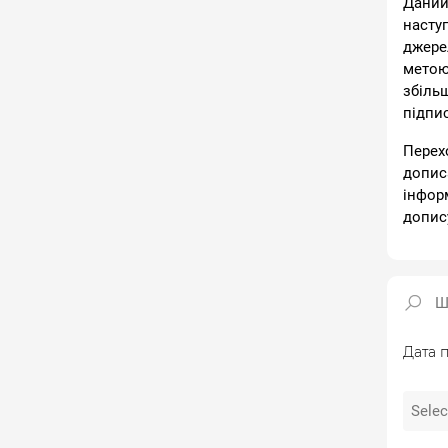
Даний
насту
джере
метою
збіль
підпи
Перех
допис
інфор
допис
Дата п