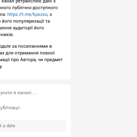
 канал ретранслює дані з
пного публічно-доступного
ла:
https://t.me/kpszsu
, з
 його популяризації та
шення аудиторії його
сників.
одьте за посиланнями в
ах для отримання повної
мації про Автора, чи предмет
у.
ублікації: