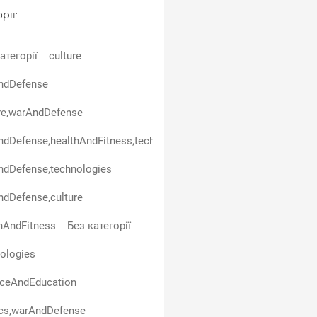
рії:
атегорії
culture
ndDefense
re,warAndDefense
dDefense,healthAndFitness,technologies
ndDefense,technologies
dDefense,culture
hAndFitness
Без категорії
ologies
nceAndEducation
ics,warAndDefense