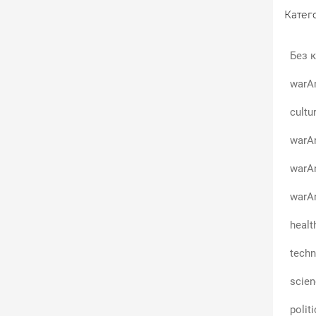
Катего
Без к
warA
cultu
warAn
warA
warAn
healt
techn
scie
polit