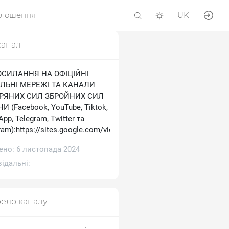
олошення
UK
канал
ОСИЛАННЯ НА ОФІЦІЙНІ
ЛЬНІ МЕРЕЖІ ТА КАНАЛИ
ТРЯНИХ СИЛ ЗБРОЙНИХ СИЛ
И (Facebook, YouTube, Tiktok,
pp, Telegram, Тwitter та
ram):https://sites.google.com/view/ukrainianairforce
ено: 6 листопада 2024
ідальні:
ело каналу