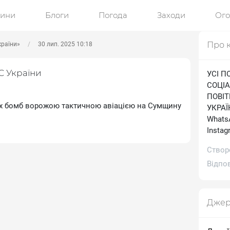
ини
Блоги
Погода
Заходи
Ог
Про 
країни»
30 лип. 2025 10:18
С України
УСІ П
СОЦІА
ПОВІ
их бомб ворожою тактичною авіацією на Сумщину
УКРАЇН
WhatsA
Іnstag
Створ
Відпов
Джер