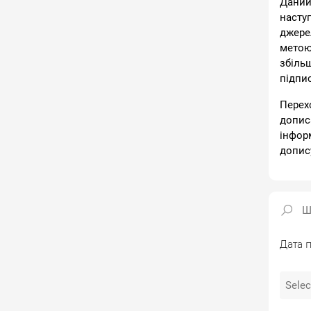
Даний
насту
джере
метою
збіль
підпи
Перех
допис
інфор
допис
Дата п