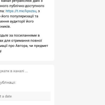
 канал ретранслює дані з
пного публічно-доступного
ла:
https://t.me/kpszsu
, з
 його популяризації та
шення аудиторії його
сників.
одьте за посиланнями в
ах для отримання повної
мації про Автора, чи предмет
у.
ублікації: