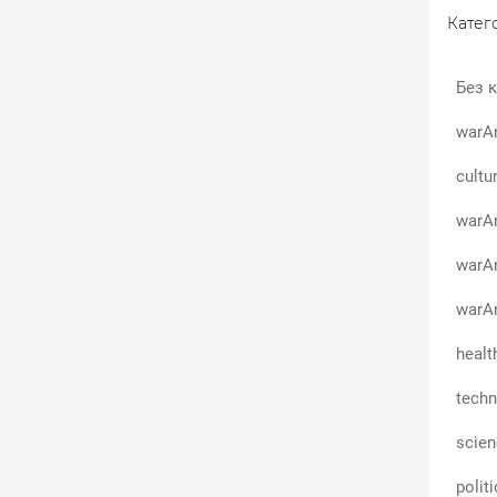
Катего
Без к
warA
cultu
warAn
warA
warAn
healt
techn
scie
polit