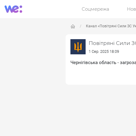
Соцмережа
Нов
Канал «Повітряні Сили ЗС У
Повітряні Сили З
1 Сер. 2025 18:09
Чернігівська область - загро