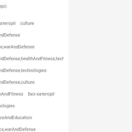
рії:
атегорії
culture
ndDefense
re,warAndDefense
dDefense,healthAndFitness,technologies
ndDefense,technologies
dDefense,culture
hAndFitness
Без категорії
ologies
nceAndEducation
ics,warAndDefense