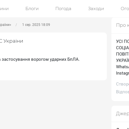
ини
Блоги
Погода
Заходи
Ог
Про 
країни»
1 сер. 2025 18:09
С України
УСІ П
СОЦІА
ПОВІ
за застосування ворогом ударних БпЛА.
УКРАЇН
WhatsA
Іnstag
Створ
Відпов
Джер