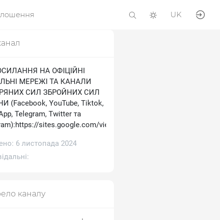
олошення
UK
канал
ОСИЛАННЯ НА ОФІЦІЙНІ
ЛЬНІ МЕРЕЖІ ТА КАНАЛИ
ТРЯНИХ СИЛ ЗБРОЙНИХ СИЛ
И (Facebook, YouTube, Tiktok,
pp, Telegram, Тwitter та
ram):https://sites.google.com/view/ukrainianairforce
ено: 6 листопада 2024
ідальні:
ело каналу