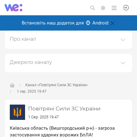
Встановіть наш додаток для
Android
Про канал
УСІ ПОСИЛАННЯ НА ОФІЦІЙНІ СОЦІАЛЬНІ МЕРЕЖІ
ТА КАНАЛИ ПОВІТРЯНИХ СИЛ ЗБРОЙНИХ СИЛ
УКРАЇНИ (Facebook, YouTube, Tiktok, WhatsApp,
Джерело каналу
Telegram, Тwitter та
Даний канал ретранслює дані з наступного публічно-
Іnstagram):https://sites.google.com/view/ukrainianairforce
доступного джерела:
https://t.me/kpszsu
, з метою
його популяризації та збільшення аудиторії його
Канал «Повітряні Сили ЗС України»
Створено: 6 листопада 2024
підписників.
1 сер. 2025 19:47
Відповідальні:
Переходьте за посиланнями в дописах для
Повітряні Сили ЗС України
отримання повної інформації про Автора, чи
предмет допису.
1 Сер. 2025 19:47
Київська область (Вишгородський р-н) - загроза
застосування ударних ворожих БпЛА!