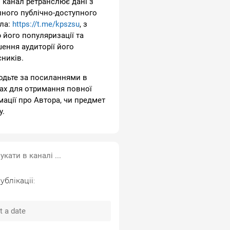
 канал ретранслює дані з
пного публічно-доступного
ла:
https://t.me/kpszsu
, з
 його популяризації та
шення аудиторії його
сників.
одьте за посиланнями в
ах для отримання повної
мації про Автора, чи предмет
у.
ублікації: