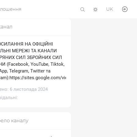
олошення
UK
канал
ОСИЛАННЯ НА ОФІЦІЙНІ
ЛЬНІ МЕРЕЖІ ТА КАНАЛИ
ТРЯНИХ СИЛ ЗБРОЙНИХ СИЛ
И (Facebook, YouTube, Tiktok,
pp, Telegram, Тwitter та
ram):https://sites.google.com/view/ukrainianairforce
ено: 6 листопада 2024
ідальні:
ело каналу