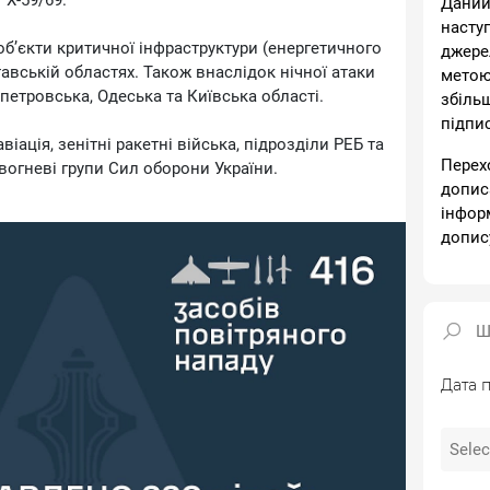
 Х-59/69.
Даний
насту
об’єкти критичної інфраструктури (енергетичного
джере
тавській областях. Також внаслідок нічної атаки
метою
етровська, Одеська та Київська області.
збіль
підпи
іація, зенітні ракетні війська, підрозділи РЕБ та
Перех
 вогневі групи Сил оборони України.
допис
інфор
таном на 10.00, протиповітряною обороною
допис
их цілей:
, Гербера (безпілотники інших типів);
;
 Х-59/69.
т та 78 ударних БпЛА на 15 локаціях, а також
Дата п
локаціях.