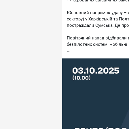
- 7 керованих авіаційних ракет
❗️Основний напрямок удару – 
сектору) у Харківській та Пол
постраждали Сумська, Дніпроп
Повітряний напад відбивали ав
безпілотних систем, мобільні
💥 За попередніми даними, с
збито/подавлено 320 повітрян
- 303 ворожі БпЛА типу Shahed
- 12 крилатих ракет Іскандер-К
- 5 керованих авіаційних ракет
Зафіксовано влучання 18 раке
падіння збитих (уламки) на 6 
✊ Тримаймо небо!
🇺🇦 Разом – до перемоги