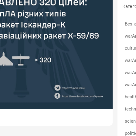
Катего
Без к
warA
cultu
warAn
warA
warAn
healt
techn
scie
polit