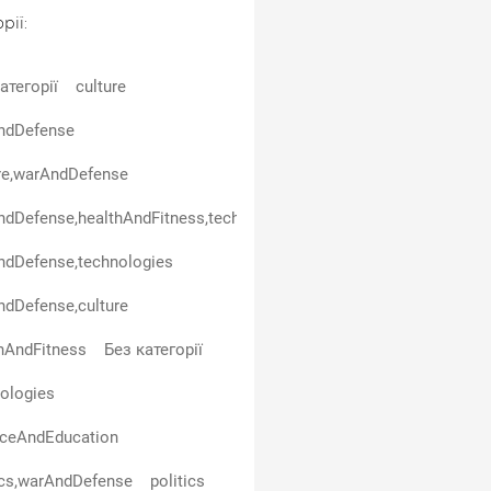
рії:
атегорії
culture
ndDefense
re,warAndDefense
dDefense,healthAndFitness,technologies
ndDefense,technologies
dDefense,culture
hAndFitness
Без категорії
ologies
nceAndEducation
ics,warAndDefense
politics