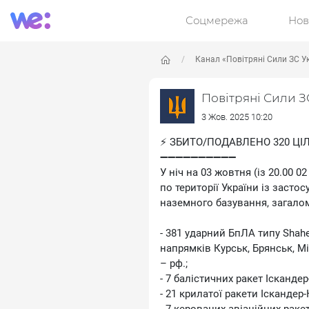
Соцмережа
Нов
Канал «Повітряні Сили ЗС У
Повітряні Сили З
3 Жов. 2025 10:20
⚡️ ЗБИТО/ПОДАВЛЕНО 320 Ц
➖➖➖➖➖➖➖➖➖➖
У ніч на 03 жовтня (із 20.00 
по території України із засто
наземного базування, загалом
- 381 ударний БпЛА типу Shahe
напрямків Курськ, Брянськ, М
– рф.;
- 7 балістичних ракет Ісканде
- 21 крилатої ракети Іскандер-