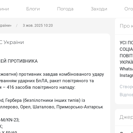
ини
Блоги
Погода
Заходи
Ог
Про 
країни»
3 жов. 2025 10:20
С України
УСІ П
СОЦІА
ПОВІ
ІЛЕЙ ПРОТИВНИКА
УКРАЇН
WhatsA
02 жовтня) противник завдав комбінованого удару
Іnstag
суванням ударних БпЛА, ракет повітряного та
Створ
 – 416 засобів повітряного нападу:
Відпов
d, Гербера (безпілотники інших типів) із
іллерово, Орел, Шаталово, Приморсько-Ахтарськ
Джер
р-М/KN-23;
К;