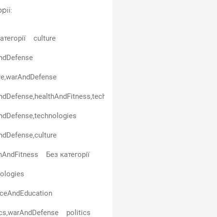
рії:
атегорії
culture
ndDefense
re,warAndDefense
dDefense,healthAndFitness,technologies
ndDefense,technologies
dDefense,culture
hAndFitness
Без категорії
ologies
nceAndEducation
ics,warAndDefense
politics