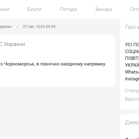
ини
Блоги
Погода
Заходи
Ог
Про 
країни»
27 лис. 2025 00:39
С України
УСІ П
СОЦІА
ПОВІ
з Чорноморськ, в північно-західному напрямку.
УКРАЇН
WhatsA
Іnstag
Створ
Відпов
Джер