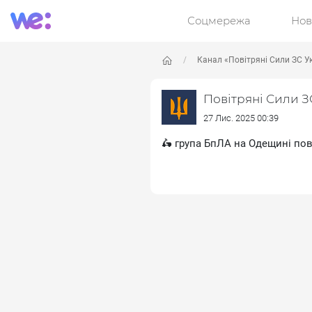
Соцмережа
Нов
Канал «Повітряні Сили ЗС У
Повітряні Сили З
27 Лис. 2025 00:39
🛵 група БпЛА на Одещині пов