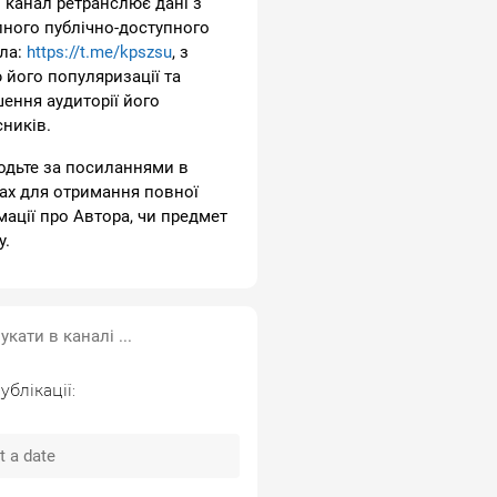
 канал ретранслює дані з
пного публічно-доступного
ла:
https://t.me/kpszsu
, з
 його популяризації та
шення аудиторії його
сників.
одьте за посиланнями в
ах для отримання повної
мації про Автора, чи предмет
у.
ублікації: