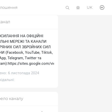
олошення
UK
канал
ОСИЛАННЯ НА ОФІЦІЙНІ
ЛЬНІ МЕРЕЖІ ТА КАНАЛИ
ТРЯНИХ СИЛ ЗБРОЙНИХ СИЛ
И (Facebook, YouTube, Tiktok,
pp, Telegram, Тwitter та
ram):https://sites.google.com/view/ukrainianairforce
ено: 6 листопада 2024
ідальні:
ело каналу