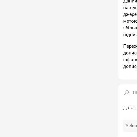
Даний
насту
джере
метою
збіль
підпи
Перех
допис
інфор
допис
Дата п