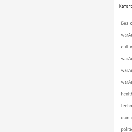
Катего
Без к
warA
cultu
warAn
warA
warAn
healt
techn
scie
polit