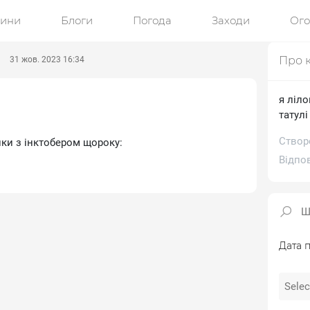
ини
Блоги
Погода
Заходи
Ог
Про 
31 жов. 2023 16:34
я ліл
татулі
Створ
нки з інктобером щороку:
Відпо
Дата п