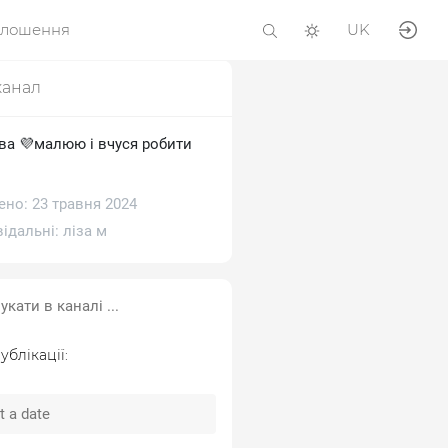
олошення
UK
канал
ова 💜малюю і вчуся робити
ено: 23 травня 2024
відальні:
ліза м
ублікації: