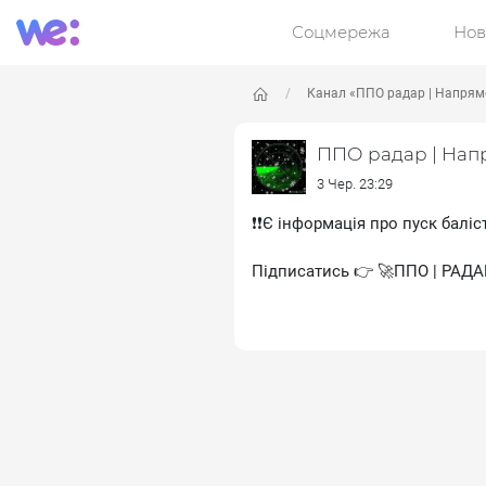
Соцмережа
Нов
Канал «ППО радар | Напрямо
ППО радар | Нап
3 Чер. 23:29
❗️❗Є інформація про пуск балі
Підписатись 👉 🚀ППО | РАДА