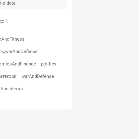
рії:
hAndFitness
ics,warAndDefense
omicsAndFinance
politics
атегорії
warAndDefense
AndInterior