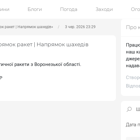
ини
Блоги
Погода
Заходи
Ог
Про 
к ракет | Напрямок шахедів»
3 чер. 2026 23:29
рямок ракет | Напрямок шахедів
Працю
наш к
джере
стичної ракети з Воронезької області.
надав
Створе
Р
Відпо
Дата п