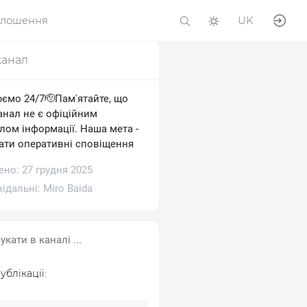
олошення
UK
канал
ємо 24/7🫡Пам'ятайте, що
анал не є офіційним
лом інформації. Наша мета -
ати оперативні сповіщення
но: 27 грудня 2025
відальні:
Miro Baida
ублікації: