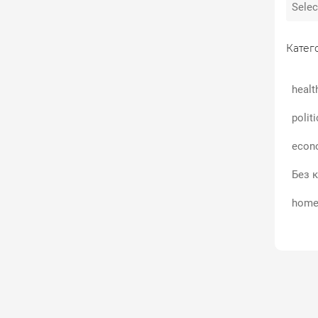
Катего
healt
polit
econ
Без к
home