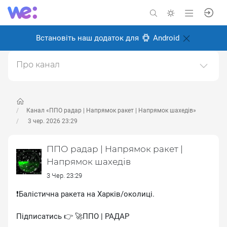
Встановіть наш додаток для
Android
Про канал
Працюємо 24/7🫡Пам'ятайте, що наш канал не є
офіційним джерелом інформації. Наша мета -
надавати оперативні сповіщення
Канал «ППО радар | Напрямок ракет | Напрямок шахедів»
Створено: 27 грудня 2025
3 чер. 2026 23:29
Відповідальні:
Miro Baida
ППО радар | Напрямок ракет |
Напрямок шахедів
3 Чер. 23:29
❗Балістична ракета на Харків/околиці.
Підписатись 👉 🚀ППО | РАДАР