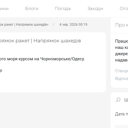
ини
Блоги
Погода
Заходи
Ог
Про 
к ракет | Напрямок шахедів»
4 чер. 2026 00:19
рямок ракет | Напрямок шахедів
Працю
наш к
джере
ного моря курсом на Чорноморське/Одесу.
надав
Створе
Р
Відпо
Дата п