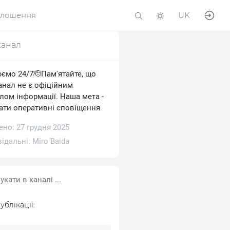
олошення
UK
канал
ємо 24/7🫡Пам'ятайте, що
анал не є офіційним
лом інформації. Наша мета -
ати оперативні сповіщення
но: 27 грудня 2025
відальні:
Miro Baida
ублікації: