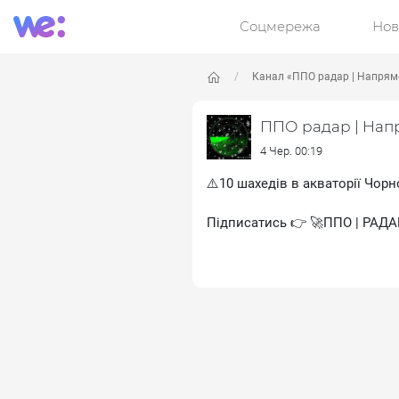
Соцмережа
Нов
Канал «ППО радар | Напрямо
ППО радар | Нап
4 Чер. 00:19
⚠️10 шахедів в акваторії Чор
Підписатись 👉 🚀ППО | РАДА