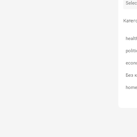
Катего
healt
polit
econ
Без к
home