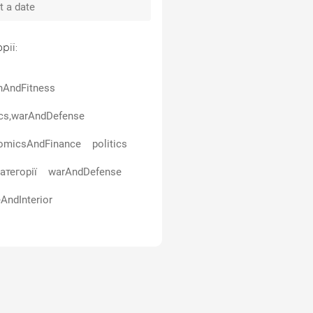
рії:
hAndFitness
ics,warAndDefense
omicsAndFinance
politics
атегорії
warAndDefense
AndInterior