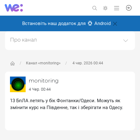
Встановіть наш додаток для
Android
Про канал
Моніторимо все вороже. OSINT.📢 Зворотній зв'язок
—https://t.me/@MonitoringFeedbackBot👋🏻
Підтримати канал —
Канал «monitoring»
4 чер. 2026 00:44
https://send.monobank.ua/9XXyPdV6tPКартка: 4441
1110 3423 2789
monitoring
Створено: 27 грудня 2025
4 Чер. 00:44
Відповідальні:
Miro Baida
13 БпЛА летять у бік Фонтанки/Одеси. Можуть як
змінити курс на Південне, так і зберігати на Одесу.