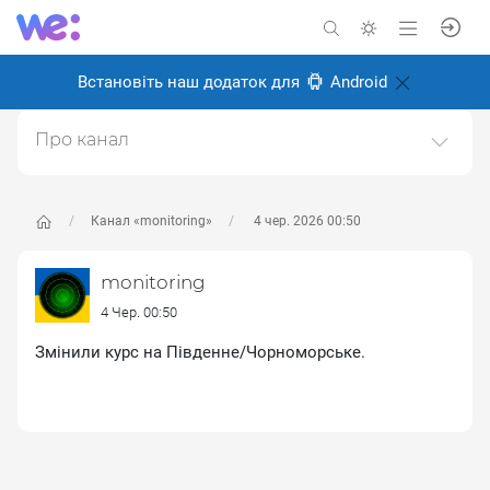
Встановіть наш додаток для
Android
Про канал
Моніторимо все вороже. OSINT.📢 Зворотній зв'язок
—https://t.me/@MonitoringFeedbackBot👋🏻
Підтримати канал —
Канал «monitoring»
4 чер. 2026 00:50
https://send.monobank.ua/9XXyPdV6tPКартка: 4441
1110 3423 2789
monitoring
Створено: 27 грудня 2025
4 Чер. 00:50
Відповідальні:
Miro Baida
Змінили курс на Південне/Чорноморське.