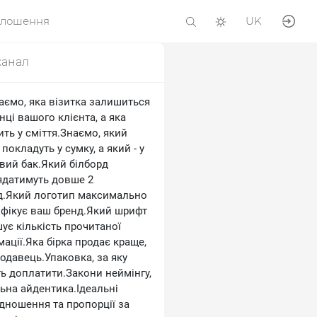
олошення
UK
канал
аємо, яка візитка залишиться
нці вашого клієнта, а яка
ть у сміття.Знаємо, який
покладуть у сумку, а який - у
євий бак.Який білборд
ядатимуть довше 2
д.Який логотип максимально
ифікує ваш бренд.Який шрифт
ує кількість прочитаної
ації.Яка бірка продає краще,
одавець.Упаковка, за яку
ть доплатити.Закони неймінгу,
льна айдентика.Ідеальні
ідношення та пропорції за