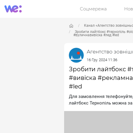
Соцмережа
Нов
Канал «Агентство зовнішнь
Зробити лайтбокс #тернопіль #ol
#вуличнавивіска #лед #led
Агентство зовні
16 Гру. 2024 11:36
Зробити лайтбокс #т
#вивіска #рекламна
#led
Для замовлення телефонуй
лайтбокс Тернопіль можна за 