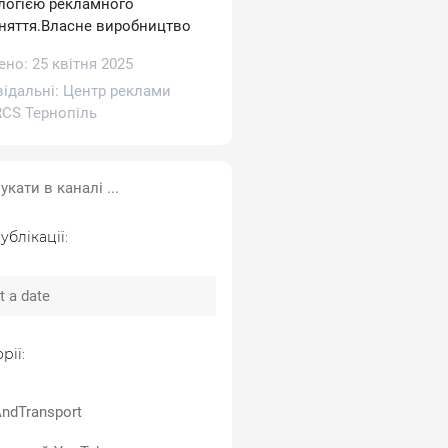
логією рекламного
няття.Власне виробництво
но: 25 квітня 2025
відальні:
Центр реклами
CS Тернопіль
ублікації:
рії:
ndTransport