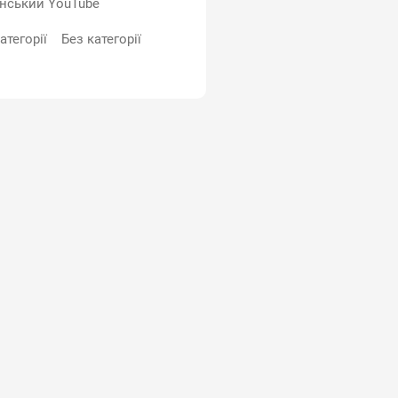
їнський YouTube
атегорії
Без категорії