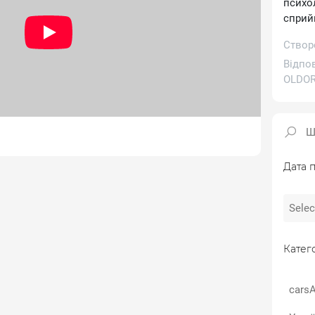
психо
сприй
Створе
Відпо
OLDOR
Дата п
Катего
carsA