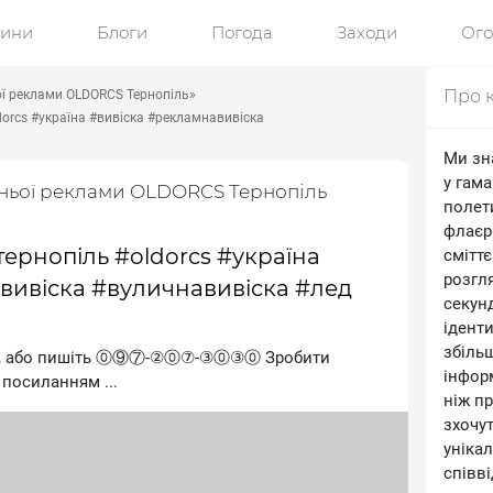
ини
Блоги
Погода
Заходи
Ог
Про 
ої реклами OLDORCS Тернопіль»
dorcs #україна #вивіска #рекламнавивіска
Ми зн
у гама
шньої реклами OLDORCS Тернопіль
полети
флаєр 
ернопіль #oldorcs #україна
смітт
розгл
вивіска #вуличнавивіска #лед
секун
ідент
збільш
те, або пишіть ⓪⑨⑦-②⓪⑦-③⓪③⓪ Зробити
інформ
посиланням ...
ніж пр
зхочу
уніка
співв