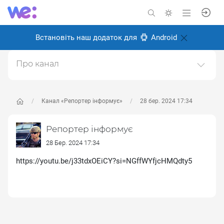
Встановіть наш додаток для
Android
Про канал
Фото репортажі
Створено: 26 серпня 2024
Канал «Репортер інформує»
28 бер. 2024 17:34
Відповідальні:
Олексій Іванченков
Репортер інформує
28 Бер. 2024 17:34
https://youtu.be/j33tdxOEiCY?si=NGffWYfjcHMQdty5