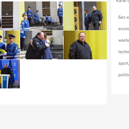
Катего
Без к
econ
warA
techn
sport
politi