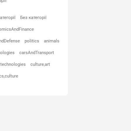
рії:
атегорії
Без категорії
omicsAndFinance
ndDefense
politics
animals
ologies
carsAndTransport
,technologies
culture,art
cs,culture