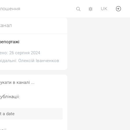
олошення
UK
канал
репортажі
ено: 26 серпня 2024
відальні:
Олексій Іванченков
ублікації: