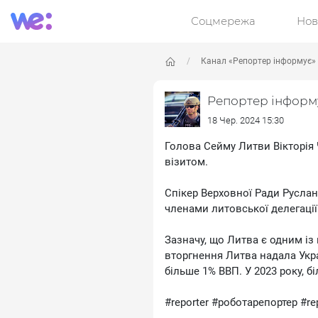
Соцмережа
Нов
Канал «Репортер інформує»
Репортер інформ
18 Чер. 2024 15:30
Голова Сейму Литви Вікторія 
візитом.
Спікер Верховної Ради Руслан
членами литовської делегації
Зазначу, що Литва є одним із 
вторгнення Литва надала Укра
більше 1% ВВП. У 2023 року, б
#reporter #роботарепортер #re