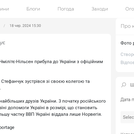
ини
Блоги
Погода
Заходи
Ог
Про 
18 чер. 2024 15:30
ує
Фото 
Створ
Чмілітє-Нільсен прибула до України з офіційним
Відпо
 Стефанчук зустрівся зі своєю колегою та
.
Дата п
найбільших друзів України. 3 початку російського
їні допомоги Україні в розмірі, що становить
ільшу частку ВВП Україні віддала лише Норвегія.
portage