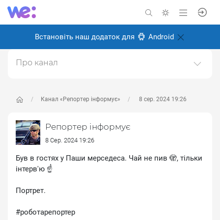
Встановіть наш додаток для
Android
Про канал
Фото репортажі
Створено: 26 серпня 2024
Канал «Репортер інформує»
8 сер. 2024 19:26
Відповідальні:
Олексій Іванченков
Репортер інформує
8 Сер. 2024 19:26
Був в гостях у Паши мерседеса. Чай не пив 🫣, тільки
інтерв'ю ☝️
Портрет.
#роботарепортер