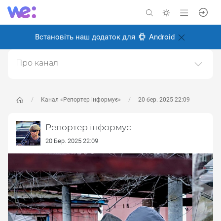
Встановіть наш додаток для
Android
Про канал
Фото репортажі
Створено: 26 серпня 2024
Канал «Репортер інформує»
20 бер. 2025 22:09
Відповідальні:
Олексій Іванченков
Репортер інформує
20 Бер. 2025 22:09