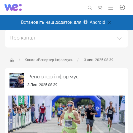
Встановіть наш додаток для
Android
Про канал
Фото репортажі
Створено: 26 серпня 2024
Канал «Репортер інформує»
3 лип. 2025 08:39
Відповідальні:
Олексій Іванченков
Репортер інформує
3 Лип. 2025 08:39