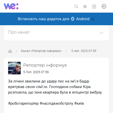
Встановіть наш додаток для
Android
Про канал
Фото репортажі
Створено: 26 серпня 2024
Канал «Репортер інформує»
5 лип. 2025 07:59
Відповідальні:
Олексій Іванченков
Репортер інформує
5 Лип. 2025 07:59
За лічені хвилини до удару пес на ім\'я Бадді
врятував свою сім\'ю. Господиня собаки Кіра
розповіла, що їхня квартира була в епіцентрі вибуху.
#роботарепортер #наслідкиобстрілу #київ