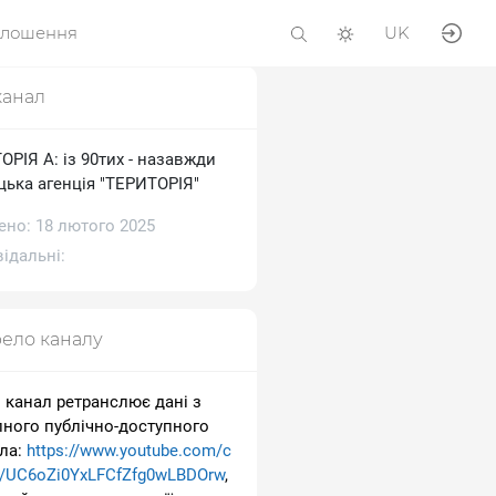
олошення
UK
канал
РІЯ А: із 90тих - назавжди
цька агенція "ТЕРИТОРІЯ"
ено: 18 лютого 2025
ідальні:
ело каналу
 канал ретранслює дані з
пного публічно-доступного
ла:
https://www.youtube.com/c
l/UC6oZi0YxLFCfZfg0wLBDOrw
,