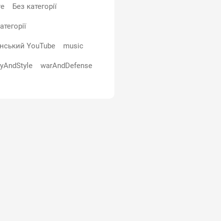
re
Без категорії
атегорії
їнський YouTube
music
yAndStyle
warAndDefense