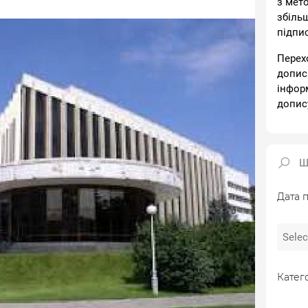
з мет
збіль
підпи
Перех
допис
інфор
допис
Дата п
Катего