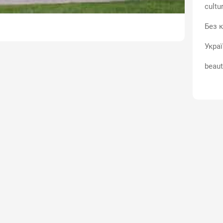
cultu
Без к
Укра
beaut