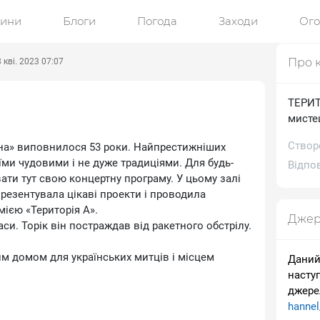
ини
Блоги
Погода
Заходи
Ог
Про 
 кві. 2023 07:07
ТЕРИТО
мисте
Створ
на» виповнилося 53 роки. Найпрестижніших
їми чудовими і не дуже традиціями. Для будь-
Відпов
вати тут свою концертну програму. У цьому залі
резентувала цікаві проекти і проводила
ією «Територія А».
Джер
аси. Торік він постраждав від ракетного обстрілу.
им домом для українських митців і місцем
Даний
насту
джере
hanne