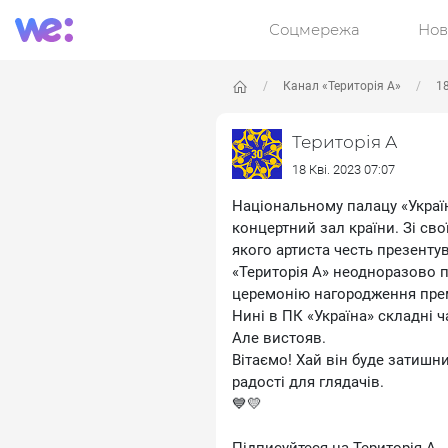
Соцмережа
Нов
Канал «Територія А»
18
Територія А
18 Кві. 2023 07:07
Національному палацу «Украї
концертний зал країни. Зі сво
якого артиста честь презенту
«Територія А» неодноразово п
церемонію нагородження прем
Нині в ПК «Україна» складні ч
Але вистояв.
Вітаємо! Хай він буде затишн
радості для глядачів.
💙💛