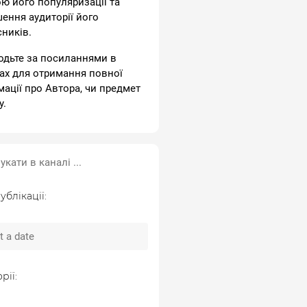
ою його популяризації та
шення аудиторії його
сників.
одьте за посиланнями в
ах для отримання повної
мації про Автора, чи предмет
у.
ублікації:
рії: