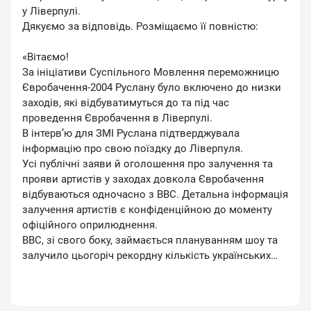
у Ліверпулі.
Дякуємо за відповідь. Розміщаємо її повністю:
«Вітаємо!
За ініціативи Суспільного Мовлення переможницю
Євробачення-2004 Руслану було включено до низки
заходів, які відбуватимуться до та під час
проведення Євробачення в Ліверпулі.
В інтерв’ю для ЗМІ Руслана підтверджувала
інформацію про свою поїздку до Ліверпуля.
Усі публічні заяви й оголошення про залучення та
прояви артистів у заходах довкола Євробачення
відбуваються одночасно з BBC. Детальна інформація
залучення артистів є конфіденційною до моменту
офіційного оприлюднення.
BBC, зі свого боку, займається плануванням шоу та
залучило цьогоріч рекордну кількість українських
артистів до подій навколо та під час Євробачення».
З цього коментаря зрозуміло, що: