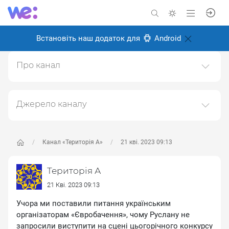
Встановіть наш додаток для
Android
Про канал
ТЕРИТОРІЯ А: із 90тих - назавжди мистецька агенція
"ТЕРИТОРІЯ"
Джерело каналу
Створено: 18 лютого 2025
Даний канал ретранслює дані з наступного публічно-
Відповідальні:
доступного джерела:
https://www.youtube.com/channe
l/UC6oZi0YxLFCfZfg0wLBDOrw
, з метою його
Канал «Територія А»
21 кві. 2023 09:13
популяризації та збільшення аудиторії його
підписників.
Територія А
Переходьте за посиланнями в дописах для
21 Кві. 2023 09:13
отримання повної інформації про Автора, чи
Учора ми поставили питання українським
предмет допису.
організаторам «Євробачення», чому Руслану не
запросили виступити на сцені цьогорічного конкурсу