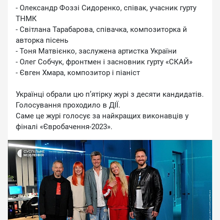
- Олександр Фоззі Сидоренко, співак, учасник гурту
ТНМК
- Світлана Тарабарова, співачка, композиторка й
авторка пісень
- Тоня Матвієнко, заслужена артистка України
- Олег Собчук, фронтмен і засновник гурту «СКАЙ»
- Євген Хмара, композитор і піаніст
Українці обрали цю п’ятірку журі з десяти кандидатів.
Голосування проходило в ДІЇ.
Саме це журі голосує за найкращих виконавців у
фіналі «Євробачення-2023».