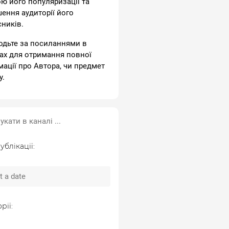
ою його популяризації та
шення аудиторії його
сників.
одьте за посиланнями в
ах для отримання повної
мації про Автора, чи предмет
у.
ублікації:
рії: