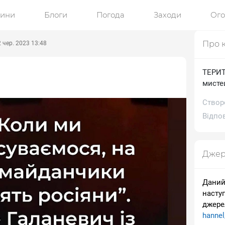
ини
Блоги
Погода
Заходи
Ог
Про 
 чер. 2023 13:48
ТЕРИТО
мисте
Створ
Відпов
Джер
Даний
насту
джере
hanne