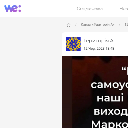
Соцмережа
Нов
Канал «Територія А»
12
Територія А
12 Чер. 2023 13:48