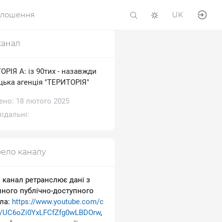
олошення
UK
канал
РІЯ А: із 90тих - назавжди
цька агенція "ТЕРИТОРІЯ"
ено: 18 лютого 2025
ідальні:
ело каналу
 канал ретранслює дані з
пного публічно-доступного
ла:
https://www.youtube.com/c
l/UC6oZi0YxLFCfZfg0wLBDOrw
,