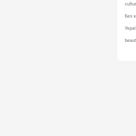
cultu
Без к
Укра
beaut