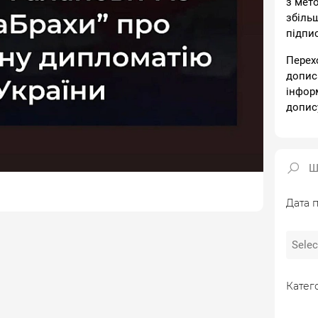
з мет
збіль
підпи
Перех
допис
інфор
допис
Дата п
Катего