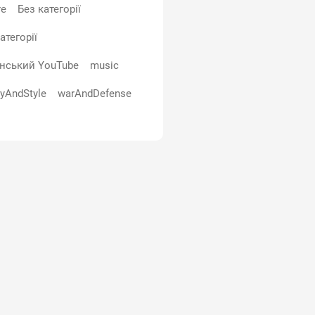
re
Без категорії
атегорії
їнський YouTube
music
yAndStyle
warAndDefense