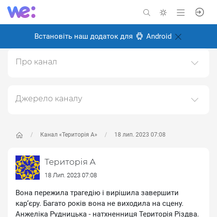
Встановіть наш додаток для
Android
Про канал
ТЕРИТОРІЯ А: із 90тих - назавжди мистецька агенція
"ТЕРИТОРІЯ"
Джерело каналу
Створено: 18 лютого 2025
Даний канал ретранслює дані з наступного публічно-
Відповідальні:
доступного джерела:
https://www.youtube.com/channe
l/UC6oZi0YxLFCfZfg0wLBDOrw
, з метою його
Канал «Територія А»
18 лип. 2023 07:08
популяризації та збільшення аудиторії його
підписників.
Територія А
Переходьте за посиланнями в дописах для
18 Лип. 2023 07:08
отримання повної інформації про Автора, чи
Вона пережила трагедію і вирішила завершити
предмет допису.
кар‘єру. Багато років вона не виходила на сцену.
Анжеліка Рудницька - натхненниця Територія Різдва.