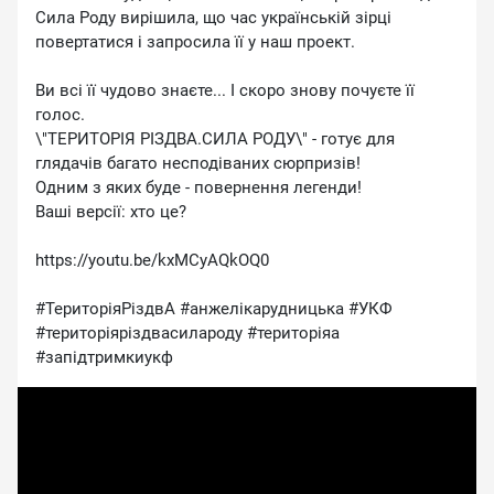
Сила Роду вирішила, що час українській зірці
повертатися і запросила її у наш проект.
Ви всі її чудово знаєте... І скоро знову почуєте її
голос.
\"ТЕРИТОРІЯ РІЗДВА.СИЛА РОДУ\" - готує для
глядачів багато несподіваних сюрпризів!
Одним з яких буде - повернення легенди!
Ваші версії: хто це?
https://youtu.be/kxMCyAQkOQ0
#ТериторіяРіздвА #анжелікарудницька #УКФ
#територіяріздвасилароду #територіяа
#запідтримкиукф