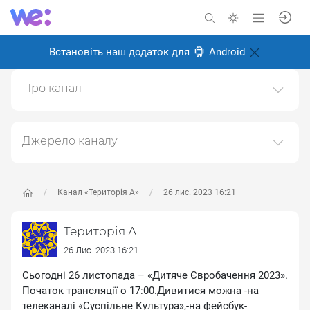
Встановіть наш додаток для
Android
Про канал
ТЕРИТОРІЯ А: із 90тих - назавжди мистецька агенція
"ТЕРИТОРІЯ"
Джерело каналу
Створено: 18 лютого 2025
Даний канал ретранслює дані з наступного публічно-
Відповідальні:
доступного джерела:
https://www.youtube.com/channe
l/UC6oZi0YxLFCfZfg0wLBDOrw
, з метою його
Канал «Територія А»
26 лис. 2023 16:21
популяризації та збільшення аудиторії його
підписників.
Територія А
Переходьте за посиланнями в дописах для
26 Лис. 2023 16:21
отримання повної інформації про Автора, чи
Сьогодні 26 листопада – «Дитяче Євробачення 2023».
предмет допису.
Початок трансляції о 17:00.Дивитися можна -на
телеканалі «Суспільне Культура»,-на фейсбук-