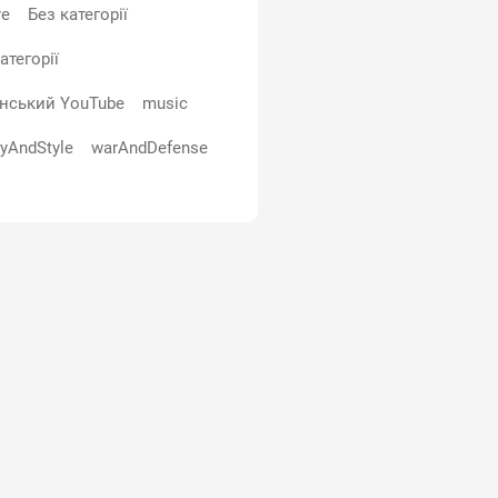
re
Без категорії
атегорії
їнський YouTube
music
yAndStyle
warAndDefense