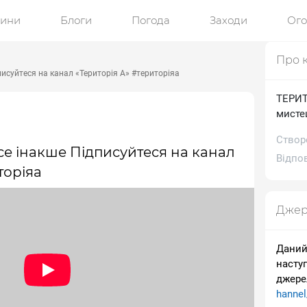
ини
Блоги
Погода
Заходи
Ог
Про 
дписуйтеся на канал «Територія А» #територіяа
ТЕРИТО
мисте
Створ
усе інакше Підписуйтеся на канал
Відпов
торіяа
Джер
Даний
насту
джере
hanne