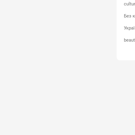
cultu
Без к
Укра
beaut