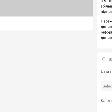
з мет
збіль
підпи
Перех
допис
інфор
допис
Дата п
Катего