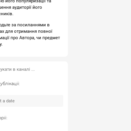
ою його популяризації та
шення аудиторії його
сників.
одьте за посиланнями в
ах для отримання повної
мації про Автора, чи предмет
у.
ублікації:
рії: