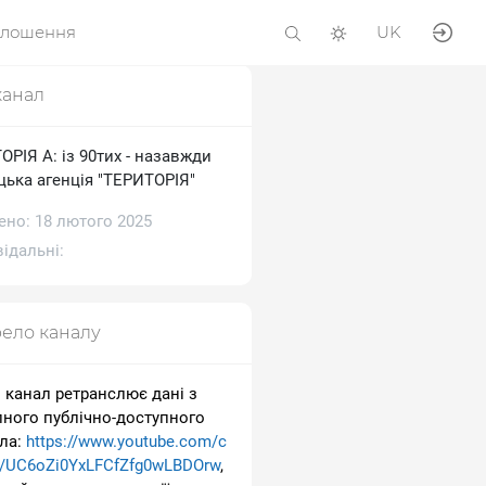
олошення
UK
канал
РІЯ А: із 90тих - назавжди
цька агенція "ТЕРИТОРІЯ"
ено: 18 лютого 2025
ідальні:
ело каналу
 канал ретранслює дані з
пного публічно-доступного
ла:
https://www.youtube.com/c
l/UC6oZi0YxLFCfZfg0wLBDOrw
,