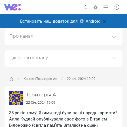
Встановіть наш додаток для
Android
Про канал
ТЕРИТОРІЯ А: із 90тих - назавжди мистецька агенція
"ТЕРИТОРІЯ"
Джерело каналу
Створено: 18 лютого 2025
Даний канал ретранслює дані з наступного публічно-
Відповідальні:
доступного джерела:
https://www.youtube.com/channe
l/UC6oZi0YxLFCfZfg0wLBDOrw
, з метою його
Канал «Територія А»
22 січ. 2024 19:09
популяризації та збільшення аудиторії його
підписників.
Територія А
Переходьте за посиланнями в дописах для
22 Січ. 2024 19:09
отримання повної інформації про Автора, чи
35 років тому! Якими тоді були наші народні артисти?
предмет допису.
Алла Кудлай опублікувала своє фото з Віталієм
Білоножко (світла пам’ять Віталію) на сцені