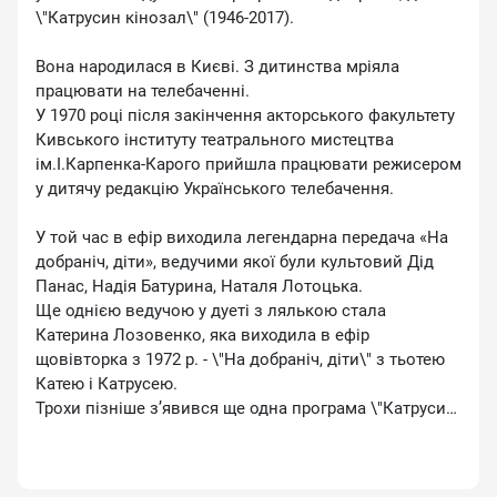
\"Катрусин кінозал\" (1946-2017).
Вона народилася в Києві. З дитинства мріяла
працювати на телебаченні.
У 1970 році після закінчення акторського факультету
Кивського інституту театрального мистецтва
ім.І.Карпенка-Карого прийшла працювати режисером
у дитячу редакцію Українського телебачення.
У той час в ефір виходила легендарна передача «На
добраніч, діти», ведучими якої були культовий Дід
Панас, Надія Батурина, Наталя Лотоцька.
Ще однією ведучою у дуеті з лялькою стала
Катерина Лозовенко, яка виходила в ефір
щовівторка з 1972 р. - \"На добраніч, діти\" з тьотею
Катею і Катрусею.
Трохи пізніше зʼявився ще одна програма \"Катрусин
кінозал\", яка стала найпопулярнішою серед дітей і
проіснувала аж 15 років.
(Зізнавайтеся, хто дивився?😉).