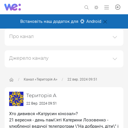
Встановіть наш додаток для
Android
Про канал
ТЕРИТОРІЯ А: із 90тих - назавжди мистецька агенція
"ТЕРИТОРІЯ"
Джерело каналу
Створено: 18 лютого 2025
Даний канал ретранслює дані з наступного публічно-
Відповідальні:
доступного джерела:
https://www.youtube.com/channe
l/UC6oZi0YxLFCfZfg0wLBDOrw
, з метою його
Канал «Територія А»
22 вер. 2024 09:51
популяризації та збільшення аудиторії його
підписників.
Територія А
Переходьте за посиланнями в дописах для
22 Вер. 2024 09:51
отримання повної інформації про Автора, чи
Хто дивився «Катрусин кінозал»?
предмет допису.
21 вересня - день пам\'яті Катерини Лозовенко -
улюбленої ведучої телепрограм \"На добраніч, діти\" і