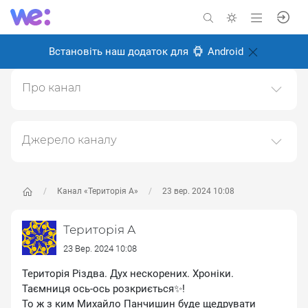
Встановіть наш додаток для
Android
Про канал
ТЕРИТОРІЯ А: із 90тих - назавжди мистецька агенція
"ТЕРИТОРІЯ"
Джерело каналу
Створено: 18 лютого 2025
Даний канал ретранслює дані з наступного публічно-
Відповідальні:
доступного джерела:
https://www.youtube.com/channe
l/UC6oZi0YxLFCfZfg0wLBDOrw
, з метою його
Канал «Територія А»
23 вер. 2024 10:08
популяризації та збільшення аудиторії його
підписників.
Територія А
Переходьте за посиланнями в дописах для
23 Вер. 2024 10:08
отримання повної інформації про Автора, чи
Територія Різдва. Дух нескорених. Хроніки.
предмет допису.
Таємниця ось-ось розкриється✨️!
То ж з ким Михайло Панчишин буде щедрувати