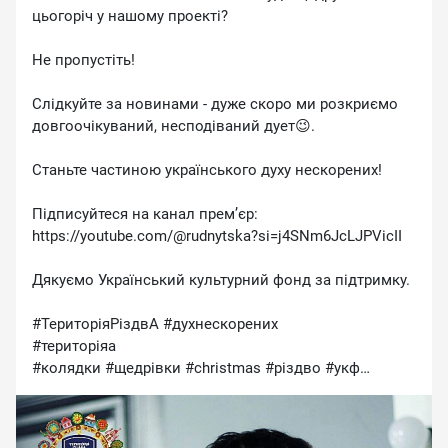
цьогоріч у нашому проекті?
Не пропустіть!
Слідкуйте за новинами - дуже скоро ми розкриємо
довгоочікуваний, несподіваний дует😉.
Станьте частиною українського духу нескорених!
Підписуйтеся на канал премʼєр:
https://youtube.com/@rudnytska?si=j4SNm6JcLJPVicII
Дякуємо Український культурний фонд за підтримку.
#ТериторіяРіздвА #духнескорених
#територіяа
#колядки #щедрівки #christmas #різдво #укф
#запідтримкиукф #анжелікарудницька