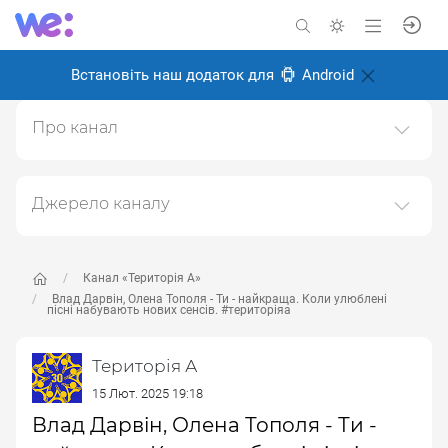
Встановіть наш додаток для
Android
Про канал
ТЕРИТОРІЯ А: із 90тих - назавжди мистецька агенція
"ТЕРИТОРІЯ"
Джерело каналу
Створено: 18 лютого 2025
Даний канал ретранслює дані з наступного публічно-
Відповідальні:
доступного джерела:
https://www.youtube.com/channe
l/UC6oZi0YxLFCfZfg0wLBDOrw
, з метою його
Канал «Територія А»
популяризації та збільшення аудиторії його
Влад Дарвін, Олена Тополя - Ти - найкраща. Коли улюблені
пісні набувають нових сенсів. #територіяа
підписників.
Переходьте за посиланнями в дописах для
Територія А
отримання повної інформації про Автора, чи
15 Лют. 2025 19:18
предмет допису.
Влад Дарвін, Олена Тополя - Ти -