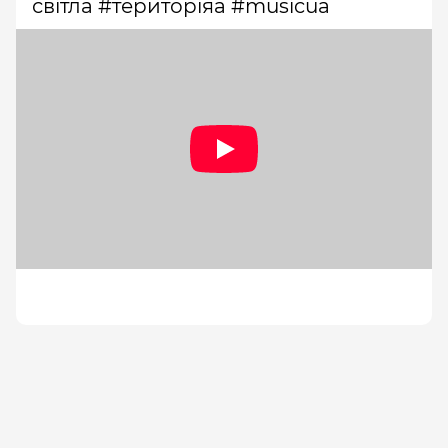
світла #територіяа #musicua