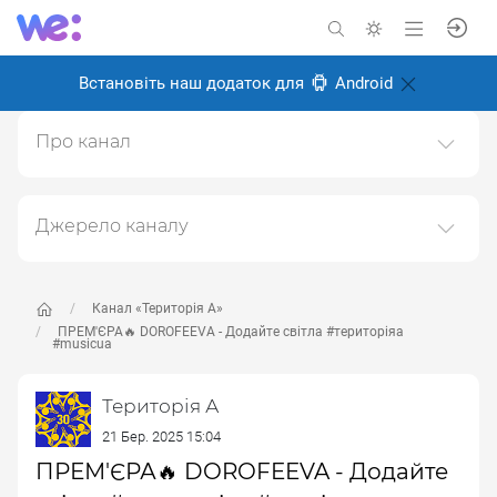
Встановіть наш додаток для
Android
Про канал
ТЕРИТОРІЯ А: із 90тих - назавжди мистецька агенція
"ТЕРИТОРІЯ"
Джерело каналу
Створено: 18 лютого 2025
Даний канал ретранслює дані з наступного публічно-
Відповідальні:
доступного джерела:
https://www.youtube.com/channe
l/UC6oZi0YxLFCfZfg0wLBDOrw
, з метою його
Канал «Територія А»
популяризації та збільшення аудиторії його
ПРЕМ'ЄРА🔥 DOROFEEVA - Додайте світла #територіяа
#musicua
підписників.
Переходьте за посиланнями в дописах для
Територія А
отримання повної інформації про Автора, чи
21 Бер. 2025 15:04
предмет допису.
ПРЕМ'ЄРА🔥 DOROFEEVA - Додайте