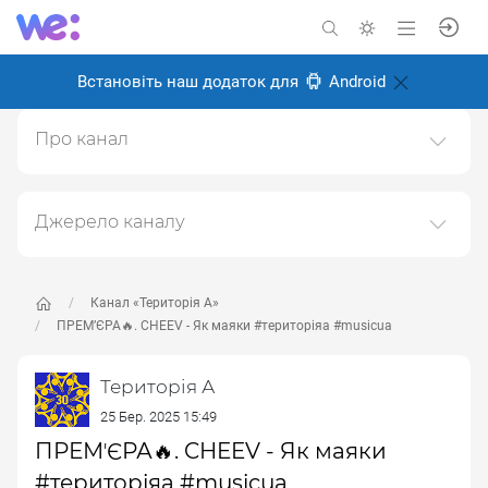
Встановіть наш додаток для
Android
Про канал
ТЕРИТОРІЯ А: із 90тих - назавжди мистецька агенція
"ТЕРИТОРІЯ"
Джерело каналу
Створено: 18 лютого 2025
Даний канал ретранслює дані з наступного публічно-
Відповідальні:
доступного джерела:
https://www.youtube.com/channe
l/UC6oZi0YxLFCfZfg0wLBDOrw
, з метою його
Канал «Територія А»
популяризації та збільшення аудиторії його
ПРЕМʼЄРА🔥. CHEEV - Як маяки #територіяа #musicua
підписників.
Територія А
Переходьте за посиланнями в дописах для
отримання повної інформації про Автора, чи
25 Бер. 2025 15:49
предмет допису.
ПРЕМʼЄРА🔥. CHEEV - Як маяки
#територіяа #musicua