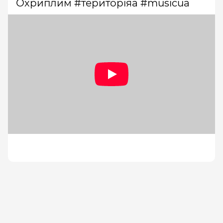
Охриплим #територіяа #musicua