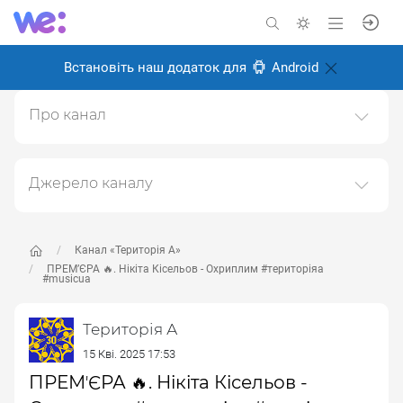
Встановіть наш додаток для
Android
Про канал
ТЕРИТОРІЯ А: із 90тих - назавжди мистецька агенція
"ТЕРИТОРІЯ"
Джерело каналу
Створено: 18 лютого 2025
Даний канал ретранслює дані з наступного публічно-
Відповідальні:
доступного джерела:
https://www.youtube.com/channe
l/UC6oZi0YxLFCfZfg0wLBDOrw
, з метою його
Канал «Територія А»
популяризації та збільшення аудиторії його
ПРЕМʼЄРА 🔥. Нікіта Кісельов - Охриплим #територіяа
#musicua
підписників.
Переходьте за посиланнями в дописах для
Територія А
отримання повної інформації про Автора, чи
15 Кві. 2025 17:53
предмет допису.
ПРЕМʼЄРА 🔥. Нікіта Кісельов -