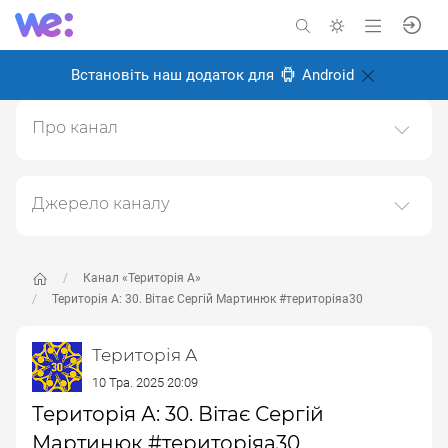
Встановіть наш додаток для
Android
Про канал
ТЕРИТОРІЯ А: із 90тих - назавжди мистецька агенція
"ТЕРИТОРІЯ"
Джерело каналу
Створено: 18 лютого 2025
Даний канал ретранслює дані з наступного публічно-
Відповідальні:
доступного джерела:
https://www.youtube.com/channe
l/UC6oZi0YxLFCfZfg0wLBDOrw
, з метою його
Канал «Територія А»
популяризації та збільшення аудиторії його
Територія А: 30. Вітає Сергій Мартинюк #територіяа30
підписників.
Територія А
Переходьте за посиланнями в дописах для
отримання повної інформації про Автора, чи
10 Тра. 2025 20:09
предмет допису.
Територія А: 30. Вітає Сергій
Мартинюк #територіяа30