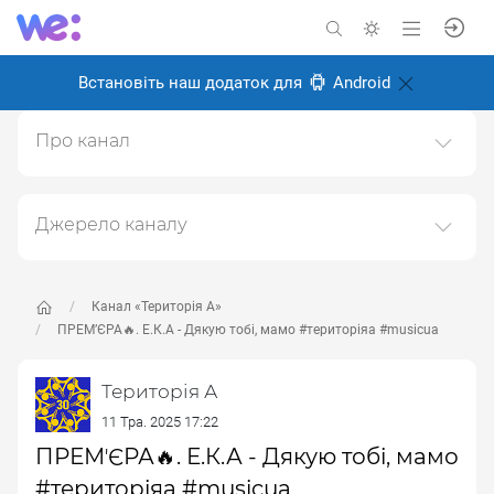
Встановіть наш додаток для
Android
Про канал
ТЕРИТОРІЯ А: із 90тих - назавжди мистецька агенція
"ТЕРИТОРІЯ"
Джерело каналу
Створено: 18 лютого 2025
Даний канал ретранслює дані з наступного публічно-
Відповідальні:
доступного джерела:
https://www.youtube.com/channe
l/UC6oZi0YxLFCfZfg0wLBDOrw
, з метою його
Канал «Територія А»
популяризації та збільшення аудиторії його
ПРЕМʼЄРА🔥. Е.К.А - Дякую тобі, мамо #територіяа #musicua
підписників.
Територія А
Переходьте за посиланнями в дописах для
отримання повної інформації про Автора, чи
11 Тра. 2025 17:22
предмет допису.
ПРЕМʼЄРА🔥. Е.К.А - Дякую тобі, мамо
#територіяа #musicua