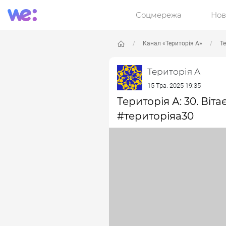
Соцмережа
Нов
Канал «Територія А»
Т
Територія А
15 Тра. 2025 19:35
Територія А: 30. Ві
#територіяа30