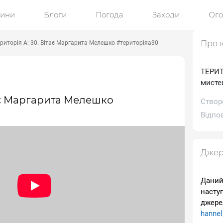
ини
Блоги
Погода
Заходи
Ог
Про 
ериторія А: 30. Вітає Маргарита Мелешко #територіяа30
ТЕРИТО
мисте
тає Маргарита Мелешко
Створ
Відпов
Джер
Даний
насту
джере
hanne