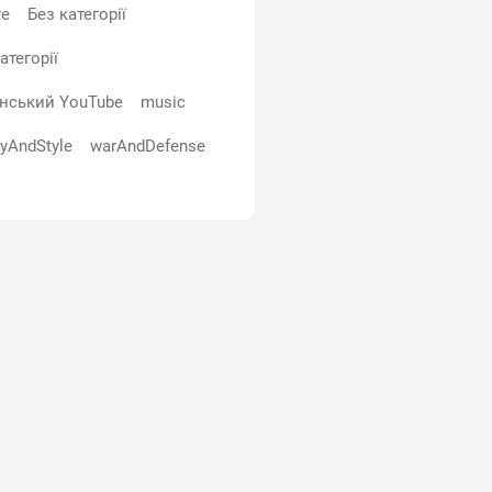
re
Без категорії
атегорії
їнський YouTube
music
yAndStyle
warAndDefense