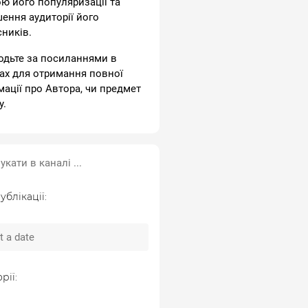
ою його популяризації та
шення аудиторії його
сників.
одьте за посиланнями в
ах для отримання повної
мації про Автора, чи предмет
у.
ублікації:
рії: