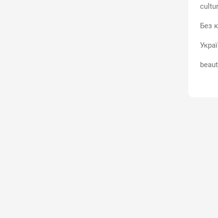
cultu
Без к
Укра
beaut