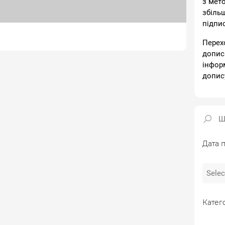
з мет
збіль
підпи
Перех
допис
інфор
допис
Дата п
Катего