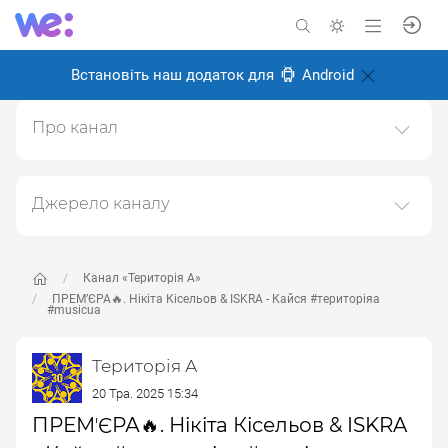
Встановіть наш додаток для
Android
Про канал
ТЕРИТОРІЯ А: із 90тих - назавжди мистецька агенція
"ТЕРИТОРІЯ"
Джерело каналу
Створено: 18 лютого 2025
Даний канал ретранслює дані з наступного публічно-
Відповідальні:
доступного джерела:
https://www.youtube.com/channe
l/UC6oZi0YxLFCfZfg0wLBDOrw
, з метою його
Канал «Територія А»
популяризації та збільшення аудиторії його
ПРЕМʼЄРА🔥. Нікіта Кісельов & ISKRA - Кайся #територіяа
#musicua
підписників.
Переходьте за посиланнями в дописах для
Територія А
отримання повної інформації про Автора, чи
20 Тра. 2025 15:34
предмет допису.
ПРЕМʼЄРА🔥. Нікіта Кісельов & ISKRA