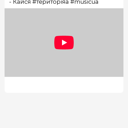
- Кайся #територіяа #musicua