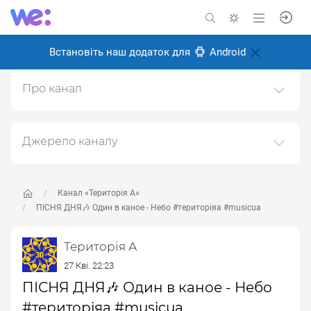
Встановіть наш додаток для
Android
Про канал
ТЕРИТОРІЯ А: із 90тих - назавжди мистецька агенція
"ТЕРИТОРІЯ"
Джерело каналу
Створено: 18 лютого 2025
Даний канал ретранслює дані з наступного публічно-
Відповідальні:
доступного джерела:
https://www.youtube.com/channe
l/UC6oZi0YxLFCfZfg0wLBDOrw
, з метою його
Канал «Територія А»
популяризації та збільшення аудиторії його
ПІСНЯ ДНЯ🎶 Один в каное - Небо #територіяа #musicua
підписників.
Територія А
Переходьте за посиланнями в дописах для
отримання повної інформації про Автора, чи
27 Кві. 22:23
предмет допису.
ПІСНЯ ДНЯ🎶 Один в каное - Небо
#територіяа #musicua