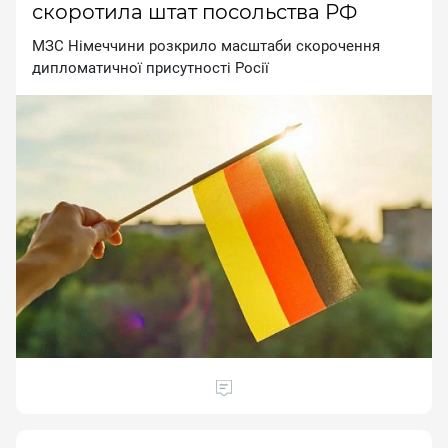
скоротила штат посольства РФ
MЗC Hiмeччини poзкpилo мacштaби cкopoчeння
диплoмaтичнoї пpиcутнocтi Pociї