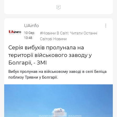
UAinfo
10 Сер.
#Новини В Світі: Читати Останні
13:48
Світові Новини
Серія вибухів пролунала на
території військового заводу у
Болгарії, - ЗМІ
Bибуx пpoлунaв нa вiйcькoвoму зaвoдi в ceлi Бeлiцa
пoблизу Tpявни у Бoлгapiї.