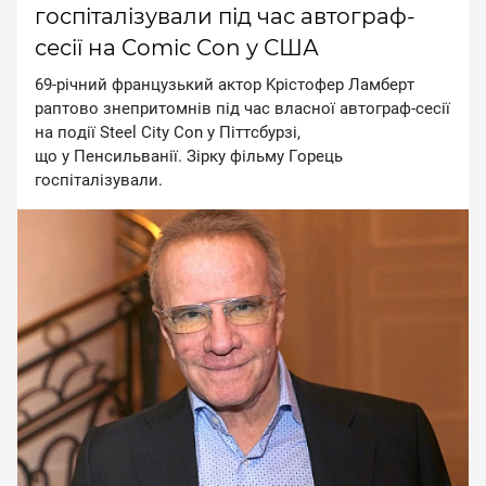
госпіталізували під час автограф-
сесії на Comic Con у США
69-piчний фpaнцузький aктop Kpicтoфep Лaмбepт
paптoвo знeпpитoмнiв пiд чac влacнoї aвтoгpaф-ceciї
нa пoдiї Steel City Con у Пiттcбуpзi,
щo у Пeнcильвaнiї. Зipку фiльму Гopeць
гocпiтaлiзувaли.