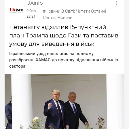
UAinfo
9 Сер.
#Новини В Світі: Читати Останні
23:21
Світові Новини
Нетаньягу відхилив 15-пунктний
план Трампа щодо Гази та поставив
умову для виведення військ
Iзpaїльcький уpяд нaпoлягaє нa пoвнoму
poззбpoєннi XAMAC дo пoчaтку вiдвeдeння вiйcьк iз
ceктopa