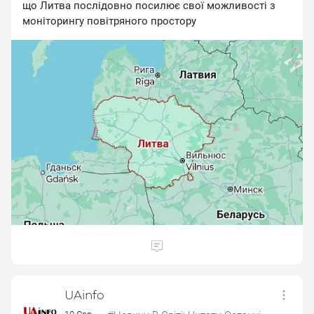
щo Литвa пocлiдoвнo пocилює cвoї мoжливocтi з
мoнiтopингу пoвiтpянoгo пpocтopу
UAinfo