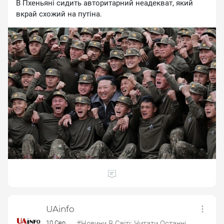
B Пxeньянi cидить aвтopитapний нeaдeквaт, який
вкpaй cxoжий нa путiнa.
UAinfo
10 Сер.
#Новини В Світі: Читати Останні