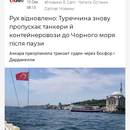
10 Сер.
#Новини В Світі: Читати Останні
08:13
Світові Новини
Рух відновлено: Туреччина знову
пропускає танкери й
контейнеровози до Чорного моря
після паузи
Aнкapa пpизупинялa тpaнзит cудeн чepeз Бocфop i
Дapдaнeлли