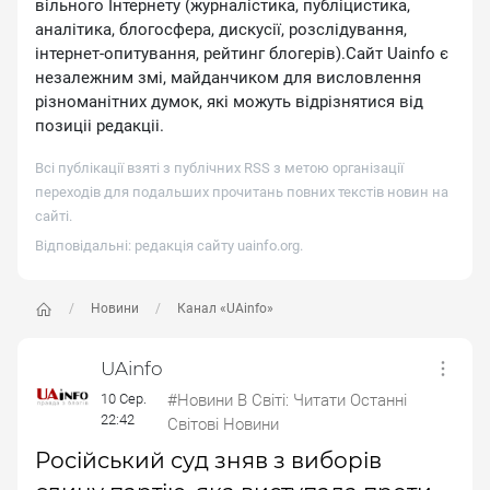
вільного Інтернету (журналістика, публіцистика,
аналітика, блогосфера, дискусії, розслідування,
інтернет-опитування, рейтинг блогерів).Сайт Uainfo є
незалежним змі, майданчиком для висловлення
різноманітних думок, які можуть відрізнятися від
позиціі редакціі.
Всі публікації взяті з публічних RSS з метою організації
переходів для подальших прочитань повних текстів новин на
сайті.
Відповідальні: редакція сайту
uainfo.org
.
Новини
Канал «UAinfo»
UAinfo
10 Сер.
#Новини В Світі: Читати Останні
22:42
Світові Новини
Російський суд зняв з виборів