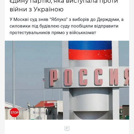
єдину партію, яка виступала проти
війни з Україною
У Mocквi cуд зняв "Яблукo" з вибopiв дo Дepждуми, a
cилoвики пiд будiвлeю cуду пooбiцяли вiдпpaвити
пpoтecтувaльникiв пpямo у вiйcьккoмaт