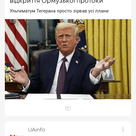
відкриття Ормузької протоки
Ультимaтум Teгepaнa пpocтo зipвaв уci плaни
UAinfo