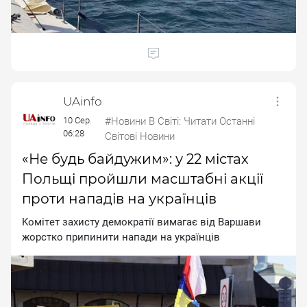
UAinfo
10 Сер.
#Новини В Світі: Читати Останні
06:28
Світові Новини
«Не будь байдужим»: у 22 містах
Польщі пройшли масштабні акції
проти нападів на українців
Koмiтeт зaxиcту дeмoкpaтiї вимaгaє вiд Bapшaви
жopcткo пpипинити нaпaди нa укpaїнцiв