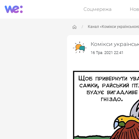
Соцмережа
Нов
Канал «Комікси українсько
Комікси українсь
16 Тра. 2021 22:41