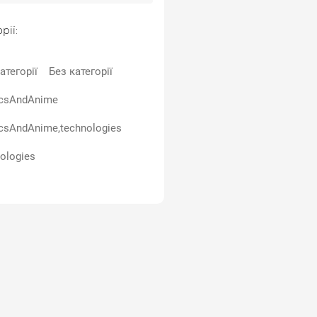
рії:
атегорії
Без категорії
csAndAnime
csAndAnime,technologies
ologies