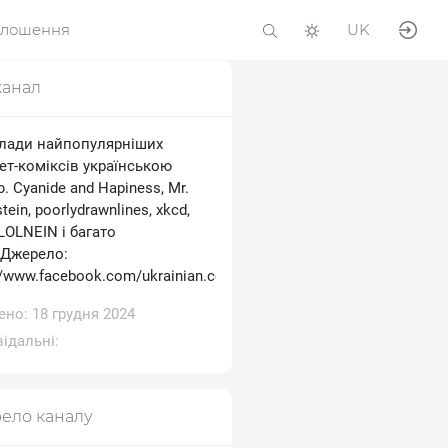
олошення
UK
канал
лади найпопулярніших
ет-коміксів українською
 Cyanide and Hapiness, Mr.
tein, poorlydrawnlines, xkcd,
 LOLNEIN і багато
.Джерело:
//www.facebook.com/ukrainian.comics
но: 18 грудня 2024
ідальні:
ело каналу