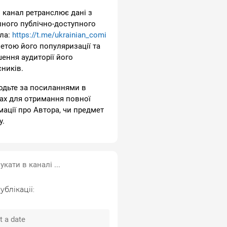
 канал ретранслює дані з
пного публічно-доступного
ла:
https://t.me/ukrainian_comi
метою його популяризації та
шення аудиторії його
сників.
одьте за посиланнями в
ах для отримання повної
мації про Автора, чи предмет
у.
ублікації: