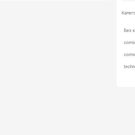
Катего
Без к
comi
comi
techn