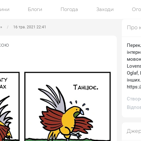
ини
Блоги
Погода
Заходи
Ог
Про 
ю»
16 тра. 2021 22:41
кою
Перек
інтерн
мовою.
Lovens
Oglaf,
інших
https:
Створе
Відпов
Джер