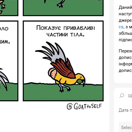
Даний
насту
джере
cs
, з 
збіль
підпи
Перех
допис
інфор
допис
Дата п