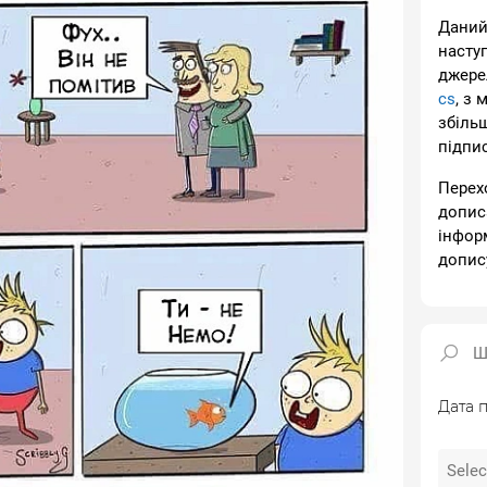
Даний
насту
джере
cs
, з 
збіль
підпи
Перех
допис
інфор
допис
Дата п