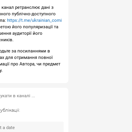
 канал ретранслює дані з
пного публічно-доступного
ла:
https://t.me/ukrainian_comi
метою його популяризації та
шення аудиторії його
сників.
одьте за посиланнями в
ах для отримання повної
мації про Автора, чи предмет
у.
ублікації: