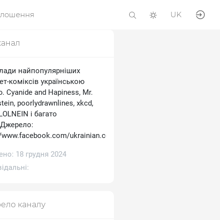
олошення
UK
канал
лади найпопулярніших
ет-коміксів українською
 Cyanide and Hapiness, Mr.
tein, poorlydrawnlines, xkcd,
 LOLNEIN і багато
.Джерело:
//www.facebook.com/ukrainian.comics
но: 18 грудня 2024
ідальні:
ело каналу