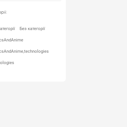
рії:
атегорії
Без категорії
csAndAnime
csAndAnime,technologies
ologies