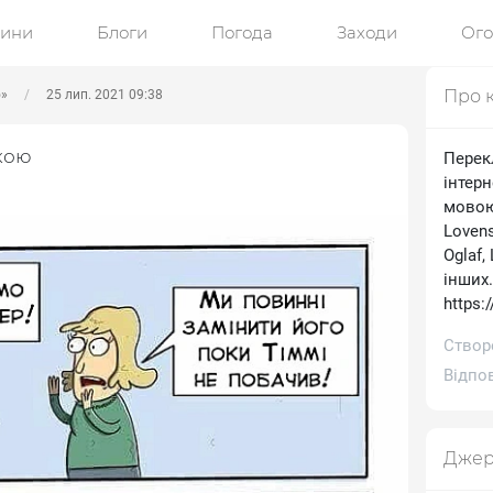
ини
Блоги
Погода
Заходи
Ог
Про 
ю»
25 лип. 2021 09:38
кою
Перек
інтерн
мовою.
Lovens
Oglaf,
інших
https:
Створе
Відпов
Джер