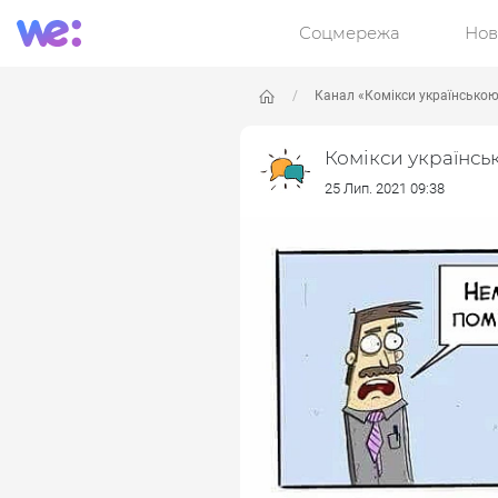
Соцмережа
Нов
Канал «Комікси українсько
Комікси українсь
25 Лип. 2021 09:38