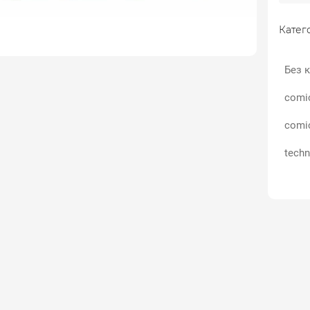
Катего
Без к
comi
comi
techn