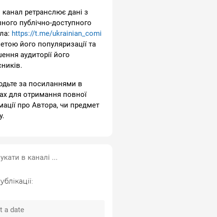
 канал ретранслює дані з
пного публічно-доступного
ла:
https://t.me/ukrainian_comi
метою його популяризації та
шення аудиторії його
сників.
одьте за посиланнями в
ах для отримання повної
мації про Автора, чи предмет
у.
ублікації: