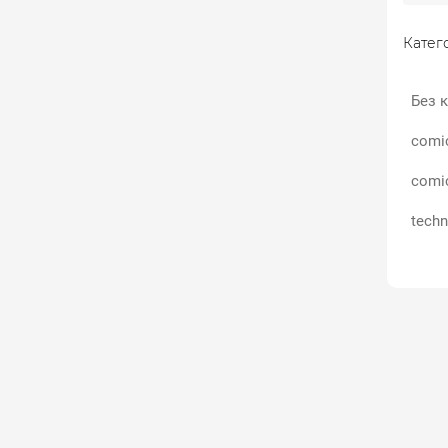
Катего
Без к
comi
comi
techn