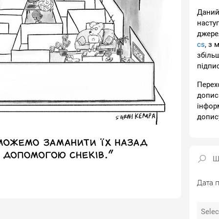
Даний
насту
джере
cs
, з 
збіль
підпи
Перех
допис
інфор
допис
Дата п