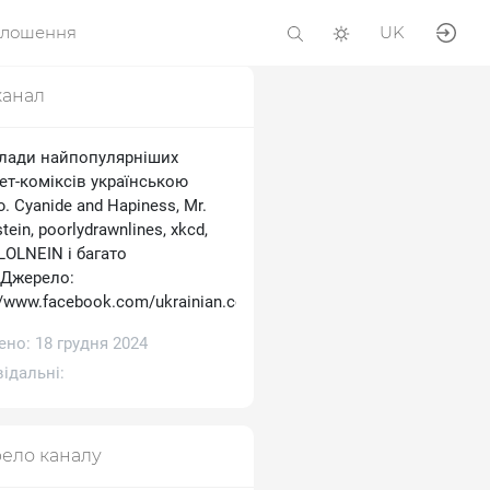
олошення
UK
канал
лади найпопулярніших
ет-коміксів українською
 Cyanide and Hapiness, Mr.
tein, poorlydrawnlines, xkcd,
 LOLNEIN і багато
.Джерело:
//www.facebook.com/ukrainian.comics
но: 18 грудня 2024
ідальні:
ело каналу