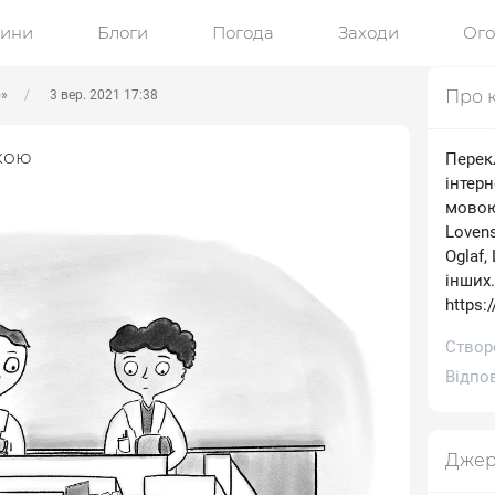
ини
Блоги
Погода
Заходи
Ог
Про 
ю»
3 вер. 2021 17:38
кою
Перек
інтерн
мовою.
Lovens
Oglaf,
інших
https:
Створе
Відпов
Джер