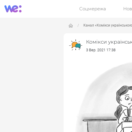
Соцмережа
Нов
Канал «Комікси українсько
Комікси українсь
3 Вер. 2021 17:38