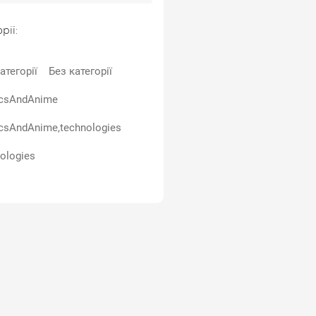
рії:
атегорії
Без категорії
csAndAnime
csAndAnime,technologies
ologies