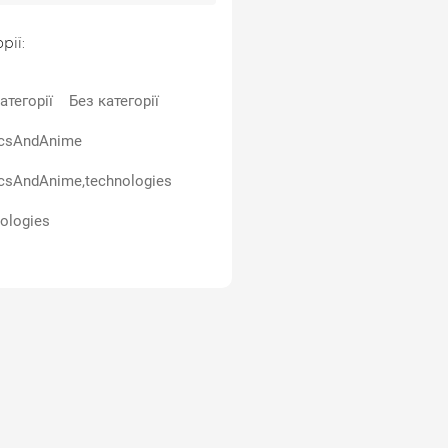
рії:
атегорії
Без категорії
csAndAnime
csAndAnime,technologies
ologies