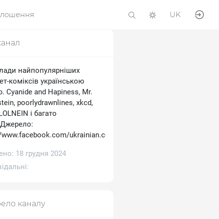
олошення
UK
канал
лади найпопулярніших
ет-коміксів українською
 Cyanide and Hapiness, Mr.
tein, poorlydrawnlines, xkcd,
 LOLNEIN і багато
.Джерело:
//www.facebook.com/ukrainian.comics
но: 18 грудня 2024
ідальні:
ело каналу