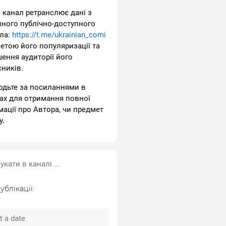
 канал ретранслює дані з
пного публічно-доступного
ла:
https://t.me/ukrainian_comi
метою його популяризації та
шення аудиторії його
сників.
одьте за посиланнями в
ах для отримання повної
мації про Автора, чи предмет
у.
ублікації: