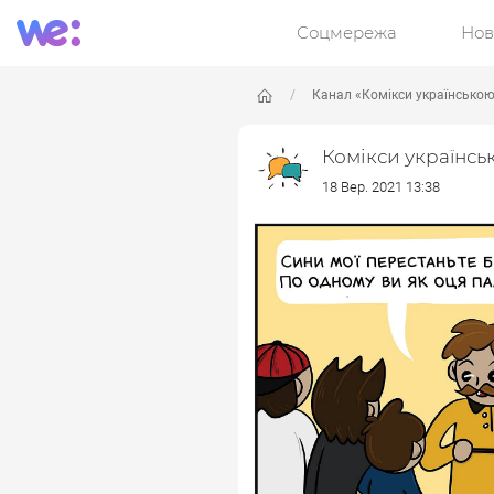
Соцмережа
Нов
Канал «Комікси українсько
Комікси українсь
18 Вер. 2021 13:38