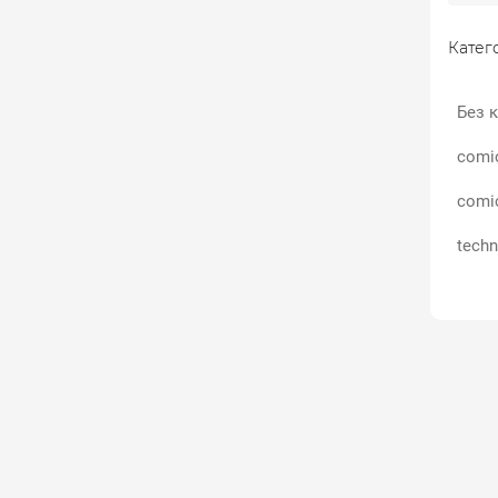
Катего
Без к
comi
comi
techn