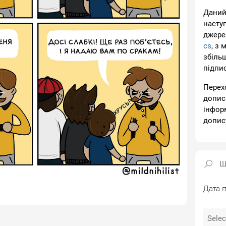
Даний
насту
джере
cs
, з 
збіль
підпи
Перех
допис
інфор
допис
Дата п