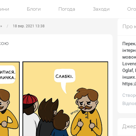
ини
Блоги
Погода
Заходи
Ог
Про 
ю»
18 вер. 2021 13:38
кою
Перек
інтерн
мовою.
Lovens
Oglaf,
інших
https:
Створе
Відпов
Джер