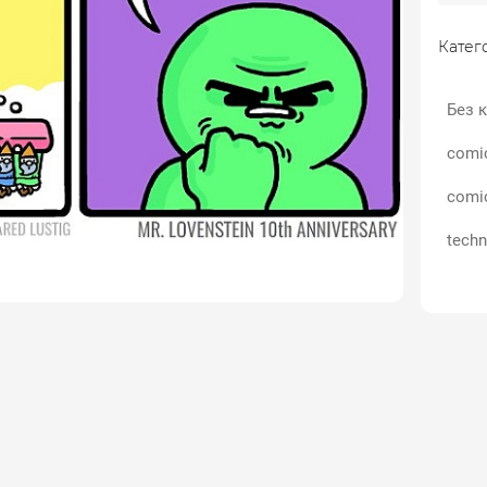
Катего
Без к
comi
comi
techn