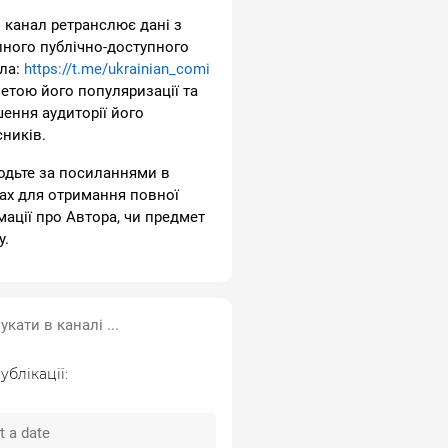
 канал ретранслює дані з
пного публічно-доступного
ла:
https://t.me/ukrainian_comi
метою його популяризації та
шення аудиторії його
сників.
одьте за посиланнями в
ах для отримання повної
мації про Автора, чи предмет
у.
ублікації: