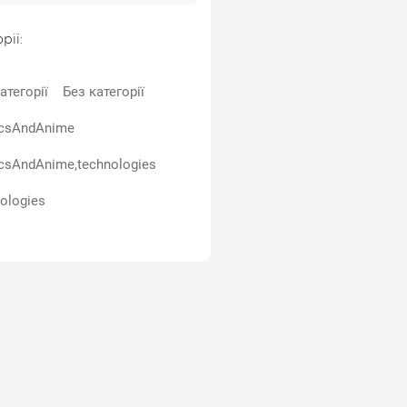
рії:
атегорії
Без категорії
csAndAnime
csAndAnime,technologies
ologies