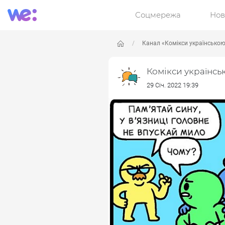
Соцмережа
Нов
Канал «Комікси українсько
Комікси українсь
29 Січ. 2022 19:39