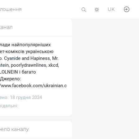
олошення
UK
канал
лади найпопулярніших
ет-коміксів українською
 Cyanide and Hapiness, Mr.
tein, poorlydrawnlines, xkcd,
 LOLNEIN і багато
.Джерело:
//www.facebook.com/ukrainian.comics
но: 18 грудня 2024
ідальні:
ело каналу