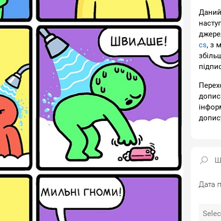
Даний
насту
джере
cs
, з 
збіль
підпи
Перех
допис
інфор
допис
Дата п