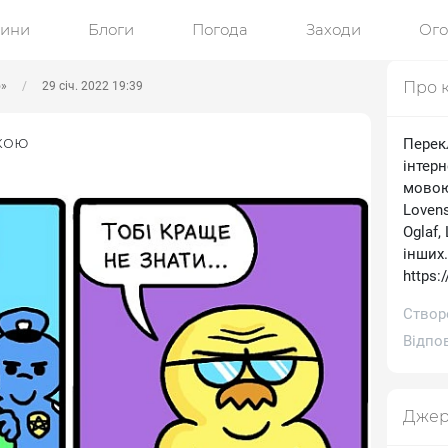
ини
Блоги
Погода
Заходи
Ог
Про 
ю»
29 січ. 2022 19:39
кою
Перек
інтерн
мовою.
Lovens
Oglaf,
інших
https:
Створе
Відпов
Джер