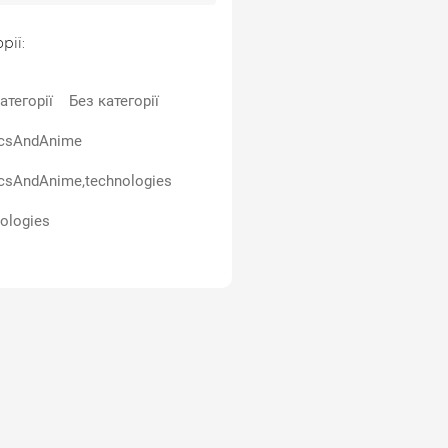
рії:
атегорії
Без категорії
csAndAnime
csAndAnime,technologies
ologies