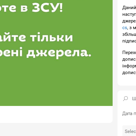
Даний
насту
джере
cs
, з 
збіль
підпи
Перех
допис
інфор
допис
Дата п