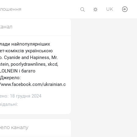
олошення
UK
канал
лади найпопулярніших
ет-коміксів українською
 Cyanide and Hapiness, Mr.
tein, poorlydrawnlines, xkcd,
 LOLNEIN і багато
.Джерело:
//www.facebook.com/ukrainian.comics
но: 18 грудня 2024
ідальні:
ело каналу