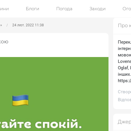
ини
Блоги
Погода
Заходи
Ог
Про 
ю»
24 лют. 2022 11:38
кою
Перек
інтерн
мовою.
Lovens
Oglaf,
інших
https:
Створе
Відпов
Джер