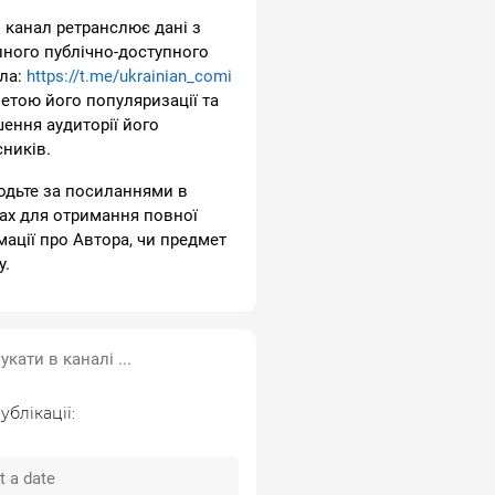
 канал ретранслює дані з
пного публічно-доступного
ла:
https://t.me/ukrainian_comi
метою його популяризації та
шення аудиторії його
сників.
одьте за посиланнями в
ах для отримання повної
мації про Автора, чи предмет
у.
ублікації: