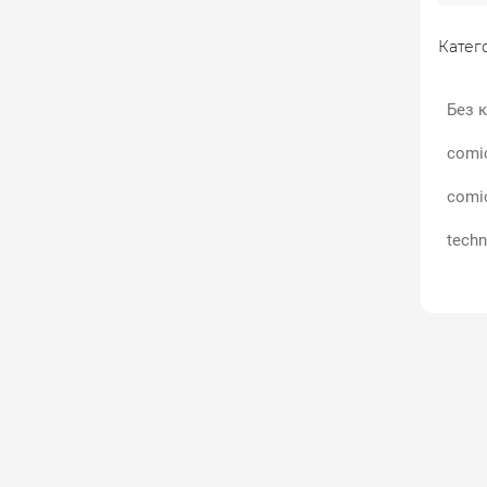
Катего
Без к
comi
comi
techn