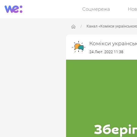
Соцмережа
Нов
Канал «Комікси українсько
Комікси українсь
24 Лют. 2022 11:38