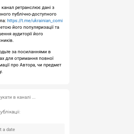
 канал ретранслює дані з
пного публічно-доступного
ла:
https://t.me/ukrainian_comi
метою його популяризації та
шення аудиторії його
сників.
одьте за посиланнями в
ах для отримання повної
мації про Автора, чи предмет
у.
ублікації: