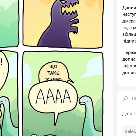
Даний
насту
джере
cs
, з 
збіль
підпи
Перех
допис
інфор
допис
Дата п