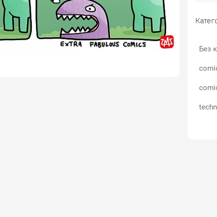
Катего
Без к
comi
comi
techn