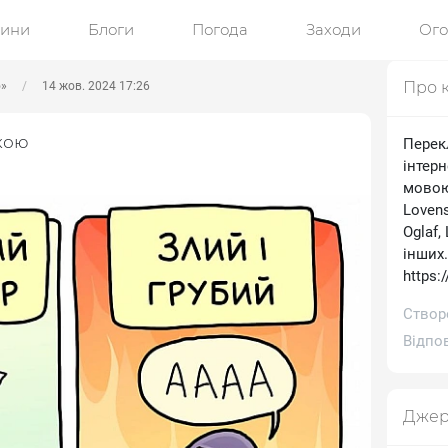
ини
Блоги
Погода
Заходи
Ог
Про 
ю»
14 жов. 2024 17:26
кою
Перек
інтерн
мовою.
Lovens
Oglaf,
інших
https:
Створе
Відпов
Джер