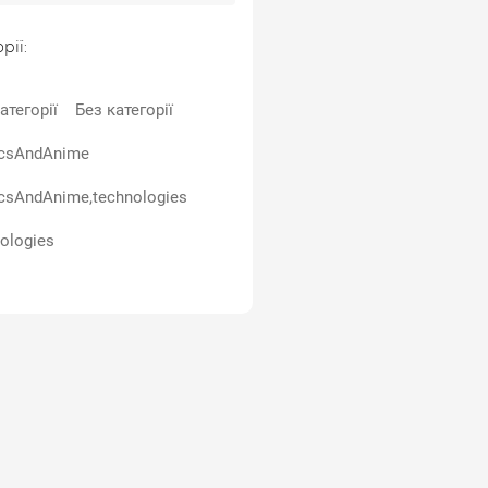
рії:
атегорії
Без категорії
csAndAnime
csAndAnime,technologies
ologies