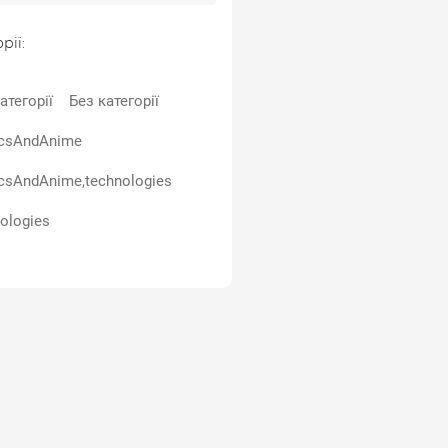
рії:
атегорії
Без категорії
csAndAnime
csAndAnime,technologies
ologies