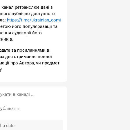
 канал ретранслює дані з
пного публічно-доступного
ла:
https://t.me/ukrainian_comi
метою його популяризації та
шення аудиторії його
сників.
одьте за посиланнями в
ах для отримання повної
мації про Автора, чи предмет
у.
ублікації: