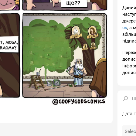
Даний
насту
джере
cs
, з 
збіль
підпи
Перех
допис
інфор
допис
Дата п