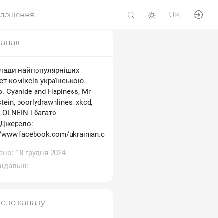
олошення
UK
канал
лади найпопулярніших
ет-коміксів українською
 Cyanide and Hapiness, Mr.
tein, poorlydrawnlines, xkcd,
 LOLNEIN і багато
.Джерело:
//www.facebook.com/ukrainian.comics
но: 18 грудня 2024
ідальні:
ело каналу