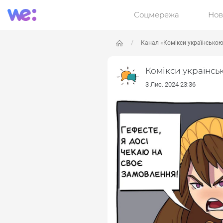
Соцмережа
Нов
Канал «Комікси українсько
Комікси українсь
3 Лис. 2024 23:36