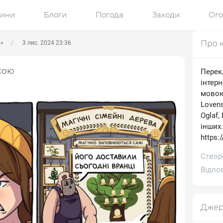
ини
Блоги
Погода
Заходи
Ог
Про 
ю»
3 лис. 2024 23:36
кою
Перек
інтерн
мовою.
Lovens
Oglaf,
інших
https:
Створе
Відпов
Джер