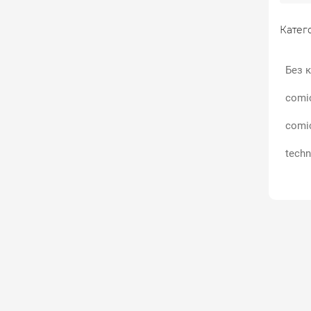
Катего
Без к
comi
comi
techn